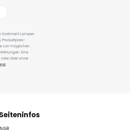
em Sortiment Lampen
 Produktpreis-
te von möglichen
fehlungen. Eine
 oder über unser
ung
.
Seiteninfos
AGB