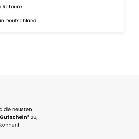
e Retoure
1 in Deutschland
d die neusten
Gutschein*
zu,
 können!