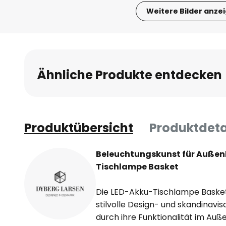
Weitere Bilder anze
Zum
Anfang
der
Bildgalerie
Ähnliche Produkte entdecken
springen
Produktübersicht
Produktdeta
Beleuchtungskunst für Außen
Tischlampe Basket
Die LED-Akku-Tischlampe Basket 
stilvolle Design- und skandinavis
durch ihre Funktionalität im Auße