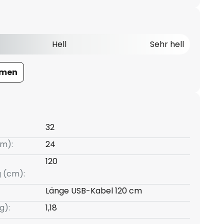
Hell
Sehr hell
umen
32
m):
24
120
g (cm):
Länge USB-Kabel 120 cm
g):
1,18