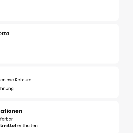
otta
tenlose Retoure
chnung
mationen
eferbar
tmittel
enthalten