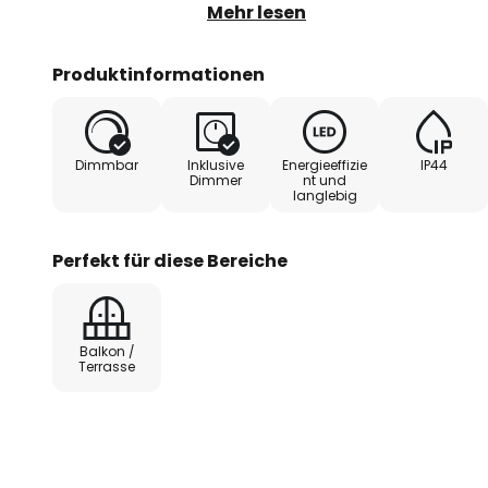
Lichtquelle sorgt für energiespa
Mehr lesen
Terrasse oder dem Balkon und sc
sowohl beruhigt als auch anregt.
Produktinformationen
Dimmers lässt sich das Licht de
jede Stimmung anpassen.
Dimmbar
Inklusive
Energieeffizie
IP44
Dimmer
nt und
langlebig
Perfekt für diese Bereiche
Balkon /
Terrasse