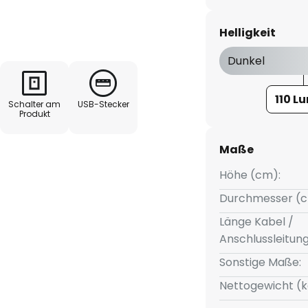
rende Beleuchtung auf der
hafft eine Atmosphäre, die
Helligkeit
 Dank des integrierten
r Akku-Tischleuchte mühelos an
Dunkel
110 L
Schalter am
USB-Stecker
Produkt
Maße
Höhe (cm):
Durchmesser (c
Länge Kabel /
Anschlussleitun
Sonstige Maße:
Nettogewicht (k