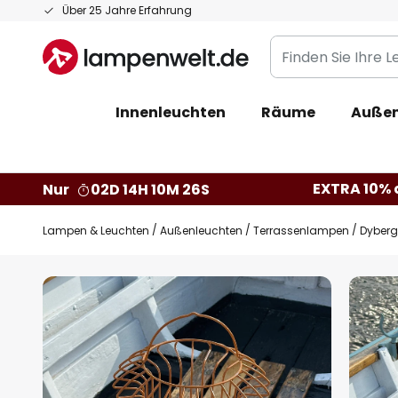
Zum
Über 25 Jahre Erfahrung
Inhalt
Finden
springen
Sie
Ihre
Innenleuchten
Räume
Außen
Leuchte...
EXTRA 10% a
Nur
02D 14H 10M 25S
Lampen & Leuchten
Außenleuchten
Terrassenlampen
Dyberg
Zum
Ende
der
Bildgalerie
springen