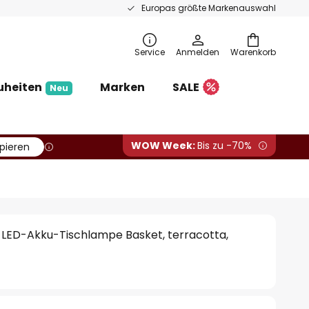
Europas größte Markenauswahl
Service
Anmelden
Warenkorb
uheiten
Marken
SALE
Neu
WOW Week:
Bis zu -70%
pieren
 LED-Akku-Tischlampe Basket, terracotta,