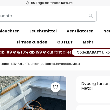
50 Tage kostenlose Retoure
Suche
leuchten
Leuchtmittel
Ventilatoren
Ne
Firmenkunden
OUTLET
Mehr
b 109 € & 13% ab 159 €
auf fast alles
Code:
RABATT
ko
 Larsen LED-Akku-Tischlampe Basket, terracotta, Metall
Dyberg Larsen
Metall