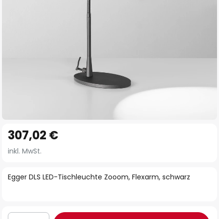
Zum
307,02 €
Anfang
der
inkl. MwSt.
Bildgalerie
springen
Egger DLS LED-Tischleuchte Zooom, Flexarm, schwarz