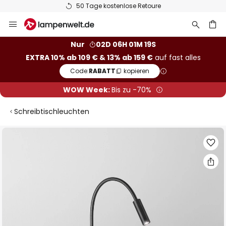
50 Tage kostenlose Retoure
Zum
Inhalt
springen
he
Nur
02D 06H 01M 18S
EXTRA 10% ab 109 € & 13% ab 159 €
auf fast alles
Code:
RABATT
kopieren
WOW Week:
Bis zu -70%
Schreibtischleuchten
Zum
Ende
der
Bildgalerie
springen