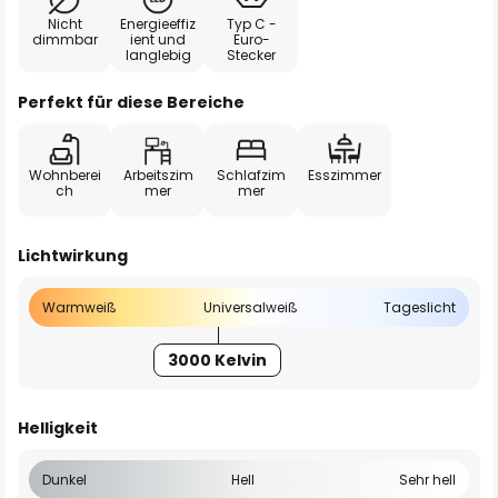
Nicht
Energieeffiz
Typ C -
dimmbar
ient und
Euro-
langlebig
Stecker
Perfekt für diese Bereiche
Wohnberei
Arbeitszim
Schlafzim
Esszimmer
ch
mer
mer
Lichtwirkung
Warmweiß
Universalweiß
Tageslicht
3000 Kelvin
Helligkeit
Dunkel
Hell
Sehr hell