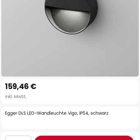
Zum
159,46 €
Anfang
der
inkl. MwSt.
Bildgalerie
springen
Egger DLS LED-Wandleuchte Vigo, IP54, schwarz