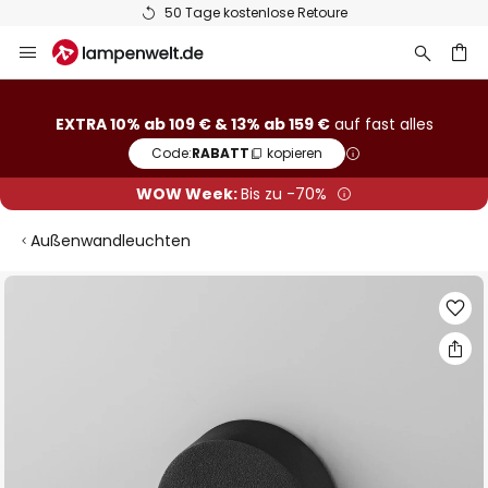
50 Tage kostenlose Retoure
Zum
Inhalt
springen
he
EXTRA 10% ab 109 € & 13% ab 159 €
auf fast alles
Code:
RABATT
kopieren
WOW Week:
Bis zu -70%
Außenwandleuchten
Zum
Ende
der
Bildgalerie
springen