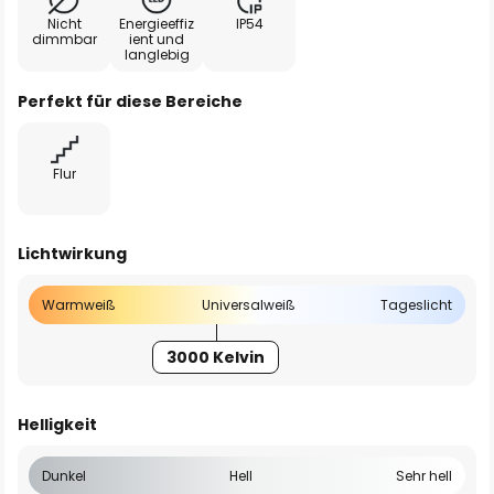
Nicht
Energieeffiz
IP54
dimmbar
ient und
langlebig
Perfekt für diese Bereiche
Flur
Lichtwirkung
Warmweiß
Universalweiß
Tageslicht
3000 Kelvin
Helligkeit
Dunkel
Hell
Sehr hell