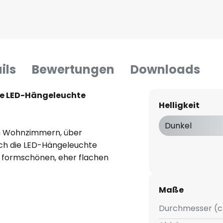
ils
Bewertungen
Downloads
e LED-Hängeleuchte
Helligkeit
Dunkel
en Wohnzimmern, über
ich die LED-Hängeleuchte
n formschönen, eher flachen
chwarz gehalten ist. Das eher
sign wird abgerundet von
Maße
ilvoll in weiß das mitgelieferte
ses ist mit der EGLO connect
Durchmesser (c
ich smart steuern, entweder via