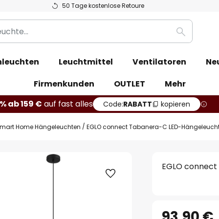
50 Tage kostenlose Retoure
Suche
leuchten
Leuchtmittel
Ventilatoren
Ne
Firmenkunden
OUTLET
Mehr
% ab 159 €
auf fast alles
Code:
RABATT
kopieren
mart Home Hängeleuchten
EGLO connect Tabanera-C LED-Hängeleuch
EGLO connect
93,90 €