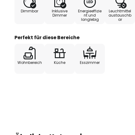
Bluetooth und eine passende Ap
Dimmbar
Inklusive
Energieeffizie
Leuchtmittel
Fernbedienung. Verschiedene Wei
Dimmer
nt und
austauschb
langlebig
ar
Lichtszenen oder das Dimmen des
möglich.
Perfekt für diese Bereiche
Funktionen / Kompatibilität:
- moderne Bluetooth-Technolog
Wohnbereich
Küche
Esszimmer
- steuerbar mittels kostenloser
- steuerbar mit der passenden
(im Zubehör erhältlich)
- dimmbar
- RGB-Farbsteuerung