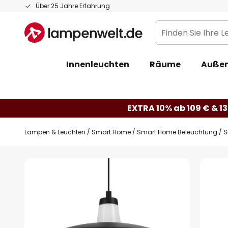
Zum
Über 25 Jahre Erfahrung
Inhalt
Finden
springen
Sie
Ihre
Innenleuchten
Räume
Außen
Leuchte...
EXTRA 10% ab 109 € & 13
Lampen & Leuchten
Smart Home
Smart Home Beleuchtung
S
Zum
Ende
der
Bildgalerie
springen