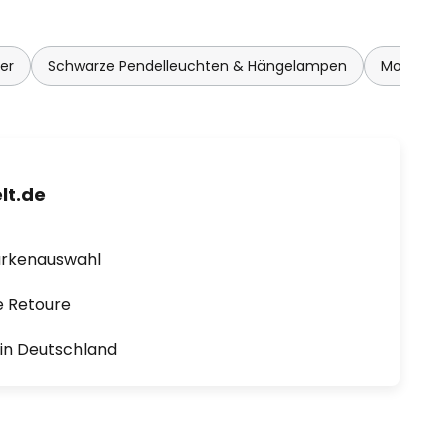
er
Schwarze Pendelleuchten & Hängelampen
Moderne 
lt.de
arkenauswahl
e Retoure
1 in Deutschland