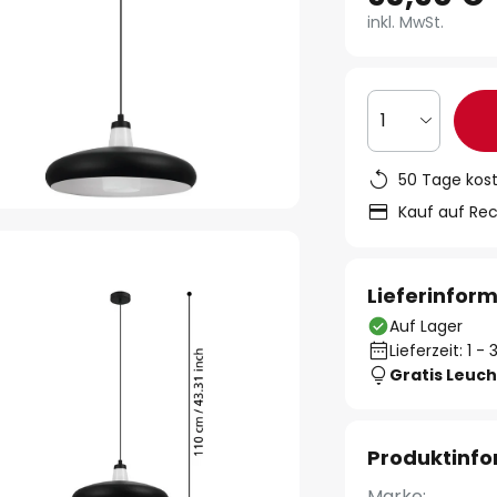
inkl. MwSt.
1
50 Tage kos
Kauf auf Re
Lieferinfor
Auf Lager
Lieferzeit: 1 
Gratis Leuch
Produktinf
Marke: