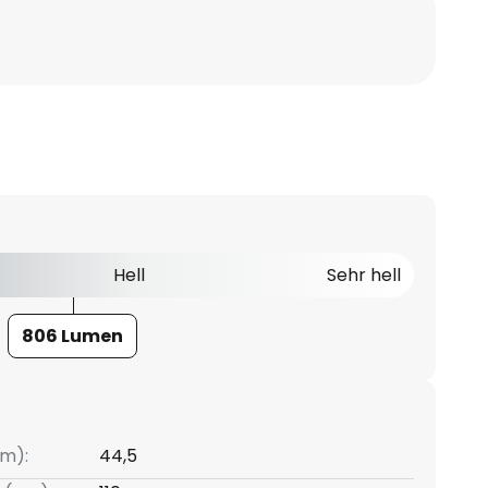
Hell
Sehr hell
806 Lumen
m):
44,5