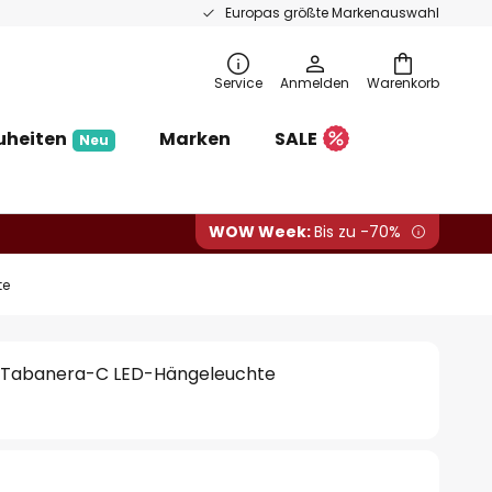
Europas größte Markenauswahl
Service
Anmelden
Warenkorb
uheiten
Marken
SALE
Neu
WOW Week:
Bis zu -70%
te
 Tabanera-C LED-Hängeleuchte