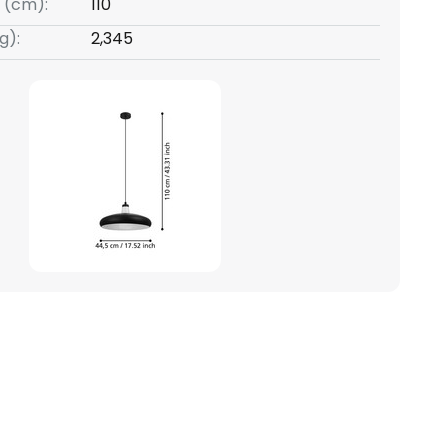
 (cm):
110
g):
2,345