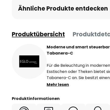
Ähnliche Produkte entdecken
Produktübersicht
Produktdeta
Moderne und smart steuerbar
Tabanera-C
Für die Beleuchtung in modern
Esstischen oder Theken bietet s
Tabanera-C an. Sie besitzt eine
Lampenschirm, der in weiß und s
Mehr lesen
minimalistische und elegante De
einem inneren Glasdiffusor, der st
Produktinformationen
E27-Leuchtmittel versteckt. Die
Technik ausgestattet und lässt s