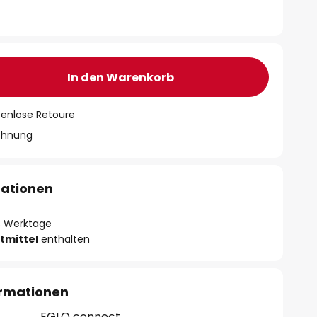
In den Warenkorb
tenlose Retoure
chnung
mationen
- 3 Werktage
tmittel
enthalten
ormationen
EGLO connect