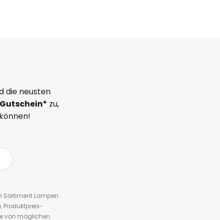
d die neusten
Gutschein*
zu,
 können!
em Sortiment Lampen
 Produktpreis-
te von möglichen