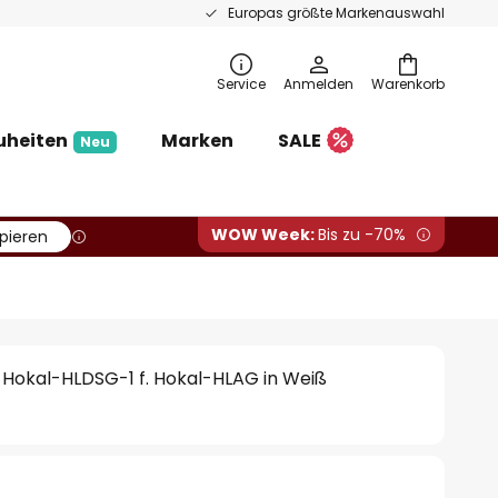
Europas größte Markenauswahl
Service
Anmelden
Warenkorb
uheiten
Marken
SALE
Neu
WOW Week:
Bis zu -70%
pieren
 Hokal-HLDSG-1 f. Hokal-HLAG in Weiß