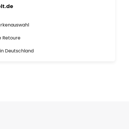
lt.de
arkenauswahl
e Retoure
1 in Deutschland