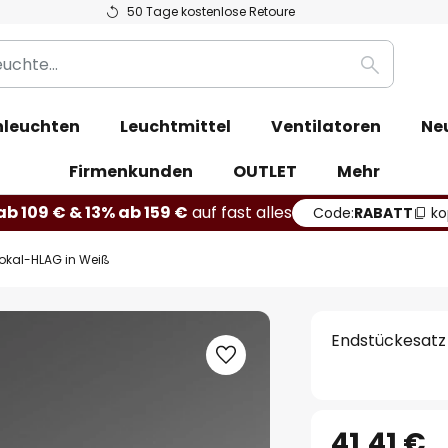
50 Tage kostenlose Retoure
Suche
leuchten
Leuchtmittel
Ventilatoren
Ne
Firmenkunden
OUTLET
Mehr
b 109 € & 13% ab 159 €
auf fast alles
Code:
RABATT
ko
Hokal-HLAG in Weiß
Endstückesatz
41,41 €