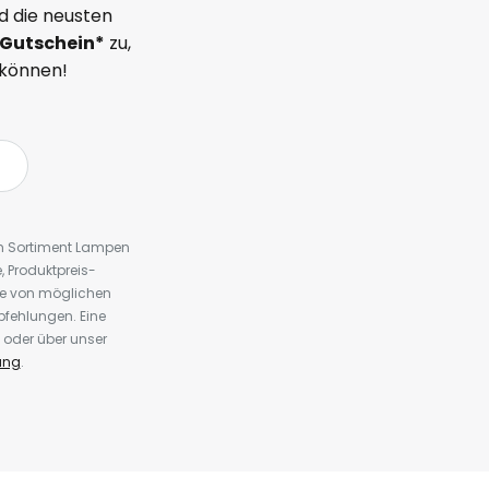
d die neusten
Gutschein*
zu,
 können!
em Sortiment Lampen
 Produktpreis-
te von möglichen
fehlungen. Eine
 oder über unser
ung
.