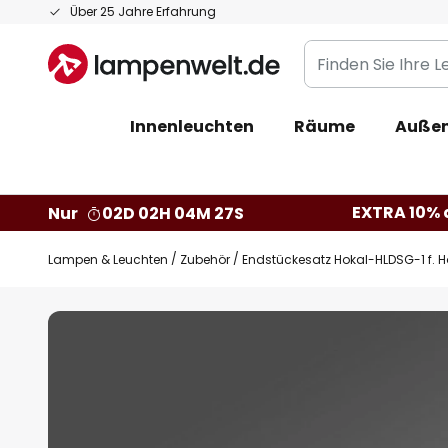
Zum
Über 25 Jahre Erfahrung
Inhalt
Finden
springen
Sie
Ihre
Innenleuchten
Räume
Außen
Leuchte...
EXTRA 10% a
Nur
02D 02H 04M 26S
Lampen & Leuchten
Zubehör
Endstückesatz Hokal-HLDSG-1 f. 
Zum
Ende
der
Bildgalerie
springen