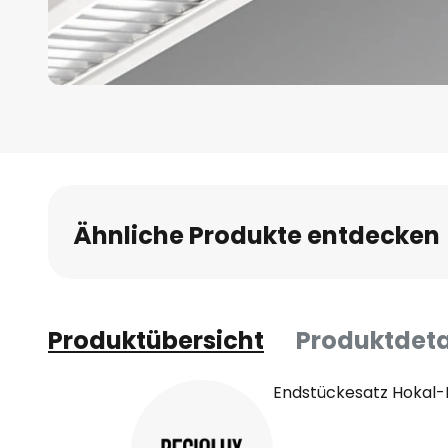
Zum
Anfang
der
Bildgalerie
springen
Ähnliche Produkte entdecken
Produktübersicht
Produktdeta
Endstückesatz Hokal-