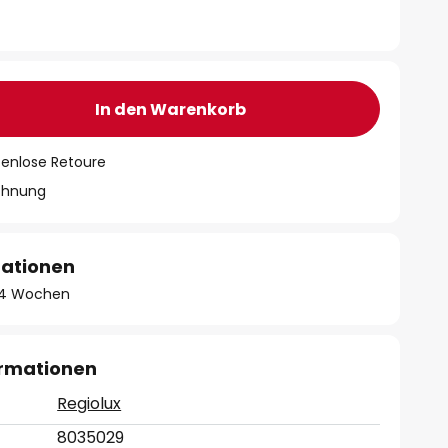
In den Warenkorb
tenlose Retoure
chnung
mationen
 - 4 Wochen
ormationen
Regiolux
8035029