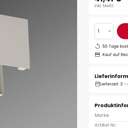
inkl. MwSt.
1
50 Tage kos
Kauf auf Re
Lieferinfor
Lieferzeit: 3
Produktinf
Marke:
Artikel Nr.: