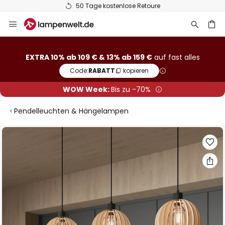
50 Tage kostenlose Retoure
Zum
Inhalt
springen
he
EXTRA 10% ab 109 € & 13% ab 159 €
auf fast alles
Code:
RABATT
kopieren
WOW Week:
Bis zu -70%
Pendelleuchten & Hängelampen
Zum
Ende
der
Bildgalerie
springen