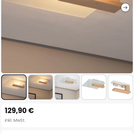
Zum
129,90 €
Anfang
der
inkl. MwSt.
Bildgalerie