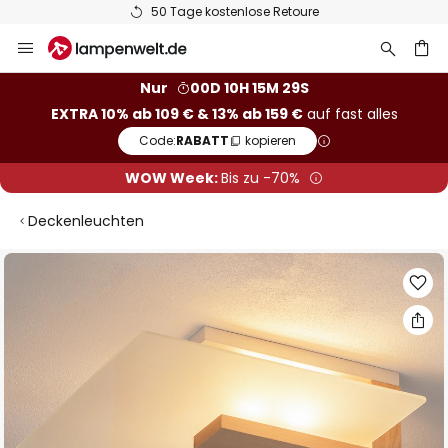
50 Tage kostenlose Retoure
Zum
Inhalt
springen
he
Nur
00D 10H 15M 28S
EXTRA 10% ab 109 € & 13% ab 159 €
auf fast alles
Code:
RABATT
kopieren
WOW Week:
Bis zu -70%
Deckenleuchten
Zum
Ende
der
Bildgalerie
springen