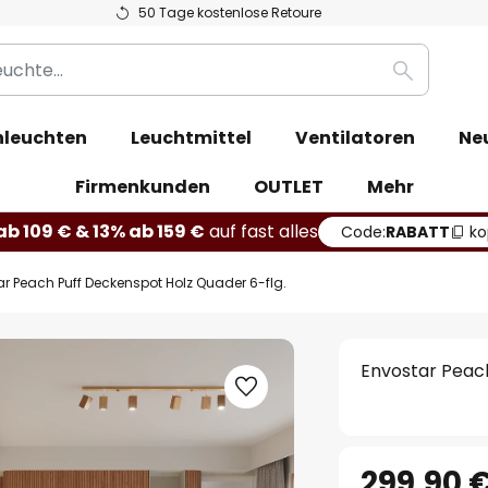
50 Tage kostenlose Retoure
Suche
leuchten
Leuchtmittel
Ventilatoren
Ne
Firmenkunden
OUTLET
Mehr
b 109 € & 13% ab 159 €
auf fast alles
Code:
RABATT
ko
r Peach Puff Deckenspot Holz Quader 6-flg.
Envostar Peach
299,90 