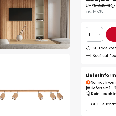
UVP
319,90 €
inkl. MwSt.
1
50 Tage kos
Kauf auf Re
Lieferinfor
Nur noch weni
Lieferzeit: 1 
Kein Leucht
GU10 Leuchtm