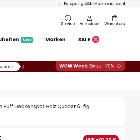
Europas größte Markenauswahl
Service
Anmelden
Warenkorb
uheiten
Marken
SALE
Neu
WOW Week:
Bis zu -70%
pieren
 Puff Deckenspot Holz Quader 6-flg.
€
UVP -20,00 €