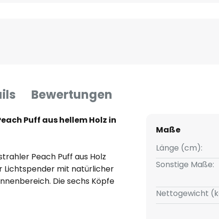
ils
Bewertungen
ach Puff aus hellem Holz in
Maße
Länge (cm):
trahler Peach Puff aus Holz
Sonstige Maße:
er Lichtspender mit natürlicher
Innenbereich. Die sechs Köpfe
 unterhalb eines rechteckigen
Nettogewicht (k
an der Unterseite mit einer
send für ein Leuchtmittel mit