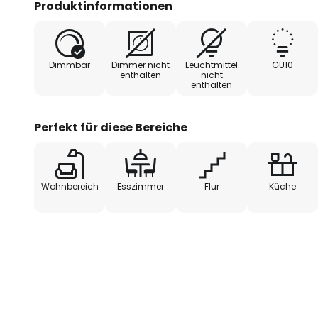
Produktinformationen
Ø 5 cm, Länge 5,6 cm dimensionier
Dimmbar
Dimmer nicht
Leuchtmittel
GU10
enthalten
nicht
enthalten
Perfekt für diese Bereiche
Wohnbereich
Esszimmer
Flur
Küche