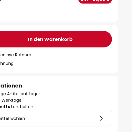
In den Warenkorb
tenlose Retoure
chnung
mationen
ge Artikel auf Lager
- 3 Werktage
mittel
enthalten
ittel wählen