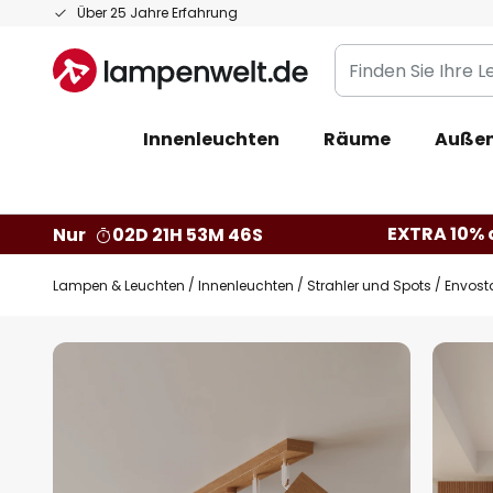
Zum
Über 25 Jahre Erfahrung
Inhalt
Finden
springen
Sie
Ihre
Innenleuchten
Räume
Außen
Leuchte...
EXTRA 10% a
Nur
02D 21H 53M 45S
Lampen & Leuchten
Innenleuchten
Strahler und Spots
Envosta
Zum
Ende
der
Bildgalerie
springen