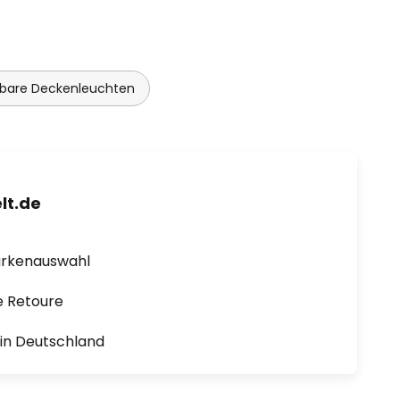
are Deckenleuchten
lt.de
arkenauswahl
e Retoure
1 in Deutschland