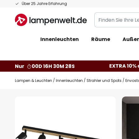
Zum
Über 25 Jahre Erfahrung
Inhalt
Finden
springen
Sie
Ihre
Innenleuchten
Räume
Außen
Leuchte...
EXTRA 10% a
Nur
00D 16H 30M 27S
Lampen & Leuchten
Innenleuchten
Strahler und Spots
Envost
Zum
Ende
der
Bildgalerie
springen