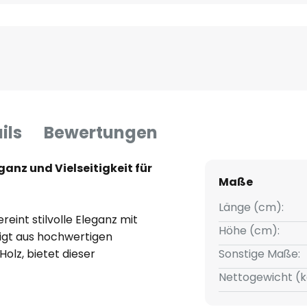
ils
Bewertungen
anz und Vielseitigkeit für
Maße
Länge (cm):
eint stilvolle Eleganz mit
Höhe (cm):
rtigt aus hochwertigen
Holz, bietet dieser
Sonstige Maße:
 harmonische Kombination aus
Nettogewicht (k
em Charme. Die Farbgebung in
h nahtlos in verschiedene