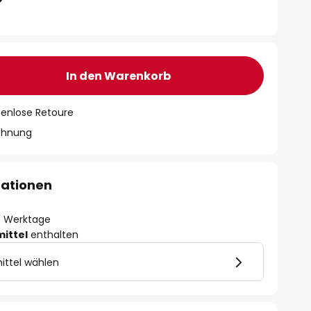
In den Warenkorb
tenlose Retoure
chnung
mationen
- 3 Werktage
mittel
enthalten
ittel wählen