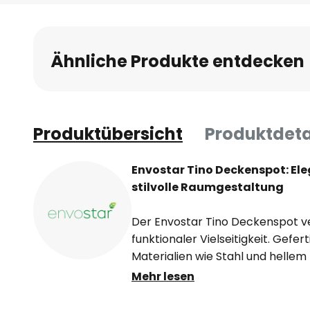
Anfang
der
Bildgalerie
Ähnliche Produkte entdecken
springen
Produktübersicht
Produktdeta
Envostar Tino Deckenspot: Eleg
stilvolle Raumgestaltung
Der Envostar Tino Deckenspot ver
funktionaler Vielseitigkeit. Gefe
Materialien wie Stahl und hellem 
sechsflammige Deckenspot eine
Mehr lesen
modernem Design und natürlich
Schwarz und hellem Holz fügt sic