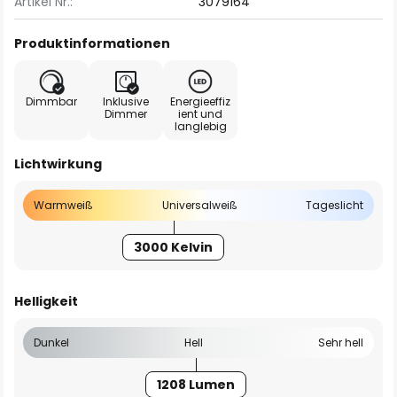
Artikel Nr.:
3079164
Produktinformationen
Dimmbar
Inklusive
Energieeffiz
Dimmer
ient und
langlebig
Lichtwirkung
Warmweiß
Universalweiß
Tageslicht
3000 Kelvin
Helligkeit
Dunkel
Hell
Sehr hell
1208 Lumen