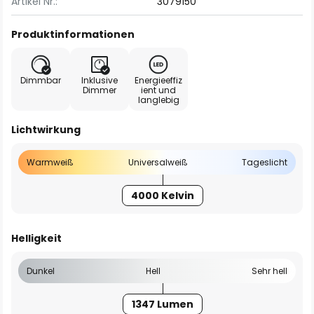
Artikel Nr.:
3079150
Produktinformationen
Dimmbar
Inklusive
Energieeffiz
Dimmer
ient und
langlebig
Lichtwirkung
Warmweiß
Universalweiß
Tageslicht
4000 Kelvin
Helligkeit
Dunkel
Hell
Sehr hell
1347 Lumen