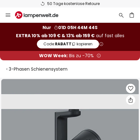
50 Tage kostenlose Retoure
Zum
Inhalt
springen
he
Nur
01D 05H 44M 43S
EXTRA 10% ab 109 € & 13% ab 159 €
auf fast alles
Code:
RABATT
kopieren
WOW Week:
Bis zu -70%
3-Phasen Schienensystem
Zum
Ende
der
Bildgalerie
springen