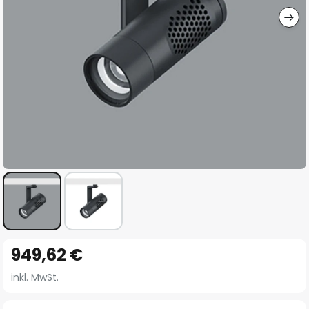
Zum
949,62 €
Anfang
der
inkl. MwSt.
Bildgalerie