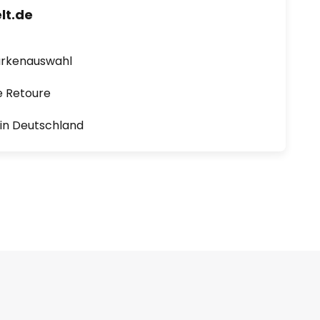
lt.de
arkenauswahl
e Retoure
1 in Deutschland