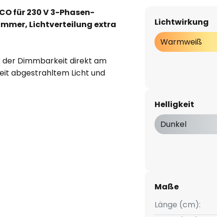
RCO für 230 V 3-Phasen-
Lichtwirkung
immer, Lichtverteilung extra
Warmweiß
nk der Dimmbarkeit direkt am
eit abgestrahltem Licht und
ge Ausstattungsvariante zur
 im Büro. Für die
Helligkeit
rgen ein spezielles
ymer und ein Abblendraster.
Dunkel
° drehbar) in einer 230V-
schieben je nach Bedarf. Direkt
r zur Anpassung des
st die Verwendung externer
Maße
Länge (cm):
warz lackiert