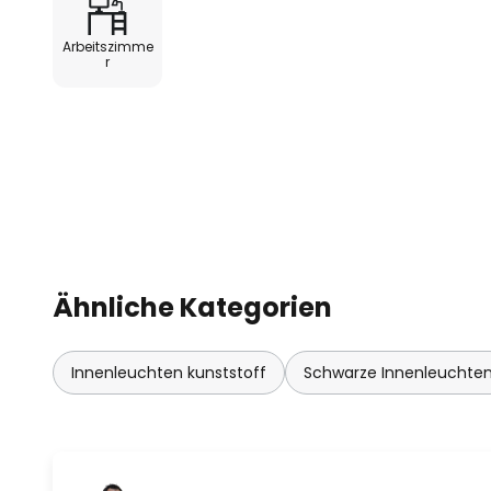
- mit Schienenadapter für ERCO
Arbeitszimme
trac 3-Phasen-Stromschiene un
r
- normgerechte Entblendung für 
19
- Anschlussleistung: 19 W
- mit dimmbarem ERCO Betrieb
Ähnliche Kategorien
- dimmbar mit Drehregler an de
Dimmern (Phasenabschnitt)
Innenleuchten kunststoff
Schwarze Innenleuchte