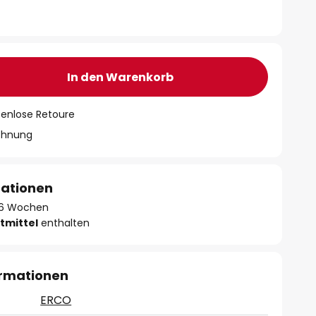
In den Warenkorb
tenlose Retoure
chnung
mationen
 - 6 Wochen
tmittel
enthalten
ormationen
ERCO