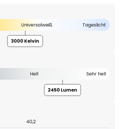
Universalweiß
Tageslicht
3000 Kelvin
Hell
Sehr hell
2450 Lumen
40,2