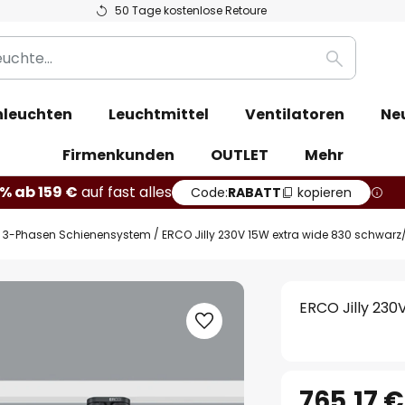
50 Tage kostenlose Retoure
Suche
leuchten
Leuchtmittel
Ventilatoren
Ne
Firmenkunden
OUTLET
Mehr
% ab 159 €
auf fast alles
Code:
RABATT
kopieren
3-Phasen Schienensystem
ERCO Jilly 230V 15W extra wide 830 schwar
ERCO Jilly 23
765,17 €