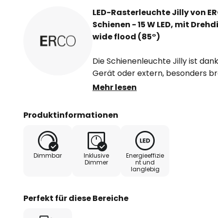
LED-Rasterleuchte Jilly von E
Schienen - 15 W LED, mit Drehd
wide flood (85°)
Die Schienenleuchte Jilly ist da
Gerät oder extern, besonders br
guter Entblendung eine vielseiti
Mehr lesen
direkten Arbeitsplatzbeleuchtung
charakteristische Lichtabgabe so
Produktinformationen
Linsensystem aus optischem Pol
Die Montage mit Adapter (um 360
Stromschiene ermöglicht ein Ver
Dimmbar
Inklusive
Energieeffizie
an der Leuchte ist ein Drehregle
Dimmer
nt und
langlebig
Lichtoutputs vorhanden, zudem i
Dimmer möglich.
Perfekt für diese Bereiche
- Abblendraster: Kunststoff, sch