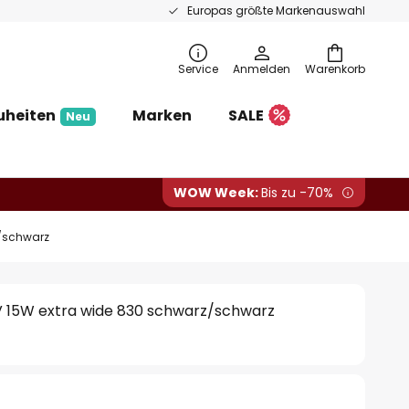
Europas größte Markenauswahl
Service
Anmelden
Warenkorb
uheiten
Marken
SALE
Neu
WOW Week:
Bis zu -70%
z/schwarz
0V 15W extra wide 830 schwarz/schwarz