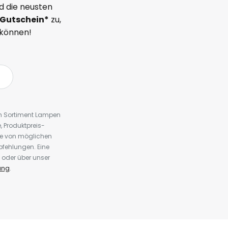
d die neusten
Gutschein*
zu,
 können!
em Sortiment Lampen
 Produktpreis-
te von möglichen
fehlungen. Eine
 oder über unser
ung
.