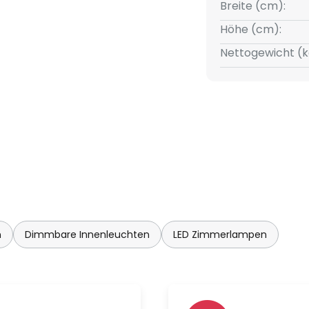
Breite (cm):
 3-Phasen-Stromschiene, Hi-
Höhe (cm):
d 1-Phasen-Punktauslass
Nettogewicht (k
Bildschirmarbeitsplätze: UGR <
sgerät
r Leuchte oder externen
n
Dimmbare Innenleuchten
LED Zimmerlampen