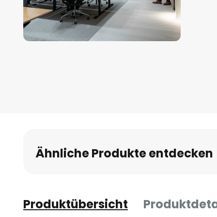
Zum
Anfang
der
Bildgalerie
springen
Ähnliche Produkte entdecken
Produktübersicht
Produktdeta