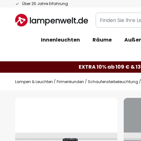
Zum
Über 25 Jahre Erfahrung
Inhalt
Finden
springen
Sie
Ihre
Innenleuchten
Räume
Außen
Leuchte...
EXTRA 10% ab 109 € & 13
Lampen & Leuchten
Firmenkunden
Schaufensterbeleuchtung
Zum
Ende
der
Bildgalerie
springen