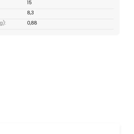
15
8,3
g):
0,88