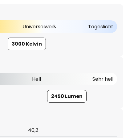
Universalweiß
Tageslicht
3000 Kelvin
Hell
Sehr hell
2450 Lumen
40,2