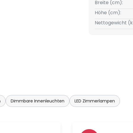
 3-Phasen-Stromschiene, Hi-
Breite (cm):
d 1-Phasen-Punktauslass
Höhe (cm):
Nettogewicht (k
Bildschirmarbeitsplätze: UGR <
ät
blet via Bluetooth
enen einbindbar über Casambi-
id erhältlich)
n
Dimmbare Innenleuchten
LED Zimmerlampen
 Produkten steuerbar