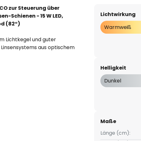
RCO zur Steuerung über
Lichtwirkung
en-Schienen - 15 W LED,
od (82°)
Warmweiß
em Lichtkegel und guter
n Linsensystems aus optischem
für eine effektive
k der Konzipierung als
Helligkeit
 Platzierung je nach Bedarf
laubt eine Drehung um 360°.
Dunkel
m Smartphone/Tablet verbunden,
ls Gruppe - mit der Casambi-
miniumbedampft, silber,
Maße
Länge (cm):