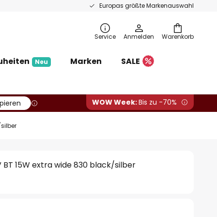
Europas größte Markenauswahl
Service
Anmelden
Warenkorb
uheiten
Marken
SALE
Neu
WOW Week:
Bis zu -70%
pieren
silber
V BT 15W extra wide 830 black/silber
€