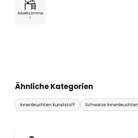
- mit Schienenadapter für ERCO
trac 3-Phasen-Stromschiene un
Arbeitszimme
r
- normgerechte Entblendung für 
19
- Anschlussleistung: 18 W
- mit ERCO Casambi Betriebsger
- Verbindung mit Smartphone/Ta
Ähnliche Kategorien
- schaltbar, dimmbar und in Sz
App (kostenlos für iOS und Andro
Innenleuchten kunststoff
Schwarze Innenleuchte
- mit weiteren Casambi-fähigen