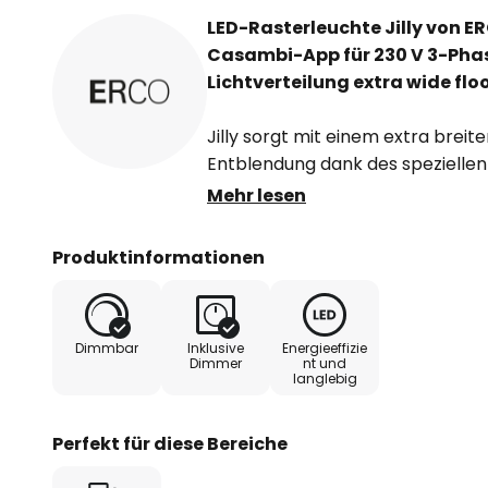
LED-Rasterleuchte Jilly von E
Casambi-App für 230 V 3-Phas
Lichtverteilung extra wide flo
Jilly sorgt mit einem extra breit
Entblendung dank des spezielle
Polymer und des Abblendrasters 
Mehr lesen
Arbeitsbeleuchtung im Büro. Dan
Schienenleuchte ist eine flexible
Produktinformationen
möglich, der Schienenadapter er
Via Bluetooth wird Jilly mit de
um die Leuchte - einzeln oder a
Dimmbar
Inklusive
Energieeffizie
App zu bedienen.
Dimmer
nt und
langlebig
- Abblendraster: Kunststoff, alu
hochglänzend
Perfekt für diese Bereiche