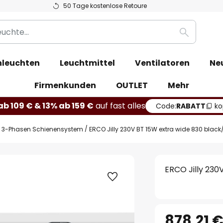
50 Tage kostenlose Retoure
Suche
leuchten
Leuchtmittel
Ventilatoren
Ne
Firmenkunden
OUTLET
Mehr
b 109 € & 13% ab 159 €
auf fast alles
Code:
RABATT
ko
3-Phasen Schienensystem
ERCO Jilly 230V BT 15W extra wide 830 black/
ERCO Jilly 230
878,21 