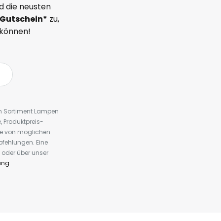
d die neusten
Gutschein*
zu,
 können!
em Sortiment Lampen
 Produktpreis-
te von möglichen
fehlungen. Eine
 oder über unser
ung
.