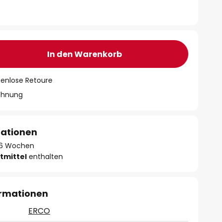
In den Warenkorb
tenlose Retoure
chnung
mationen
 - 6 Wochen
tmittel
enthalten
ormationen
ERCO