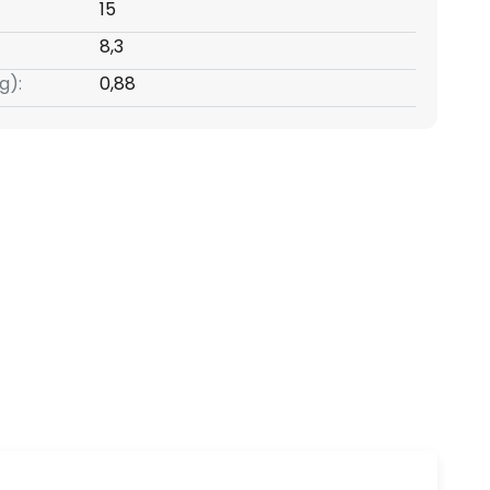
15
8,3
g):
0,88