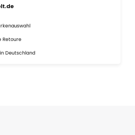
lt.de
arkenauswahl
e Retoure
1 in Deutschland