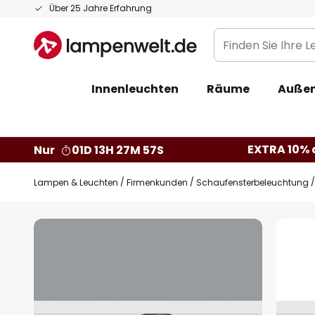
Zum
Über 25 Jahre Erfahrung
Inhalt
Finden
springen
Sie
Ihre
Innenleuchten
Räume
Außen
Leuchte...
EXTRA 10% a
Nur
01D 13H 27M 56S
Lampen & Leuchten
Firmenkunden
Schaufensterbeleuchtung
Zum
Ende
der
Bildgalerie
springen