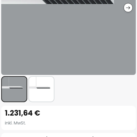
Zum
1.231,64 €
Anfang
der
inkl. MwSt.
Bildgalerie