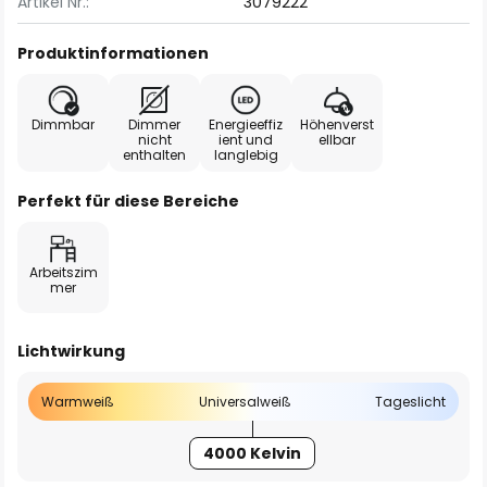
Artikel Nr.:
3079222
Produktinformationen
Dimmbar
Dimmer
Energieeffiz
Höhenverst
nicht
ient und
ellbar
enthalten
langlebig
Perfekt für diese Bereiche
Arbeitszim
mer
Lichtwirkung
Warmweiß
Universalweiß
Tageslicht
4000 Kelvin