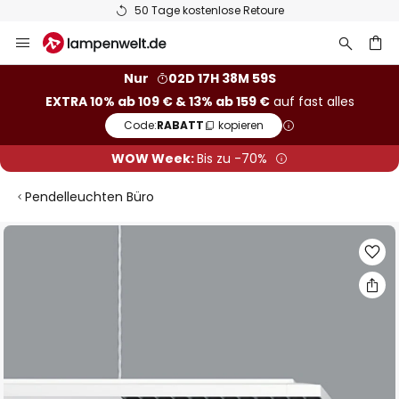
50 Tage kostenlose Retoure
Zum
Inhalt
springen
he
Nur
02D 17H 38M 58S
EXTRA 10% ab 109 € & 13% ab 159 €
auf fast alles
Code:
RABATT
kopieren
WOW Week:
Bis zu -70%
Pendelleuchten Büro
Zum
Ende
der
Bildgalerie
springen