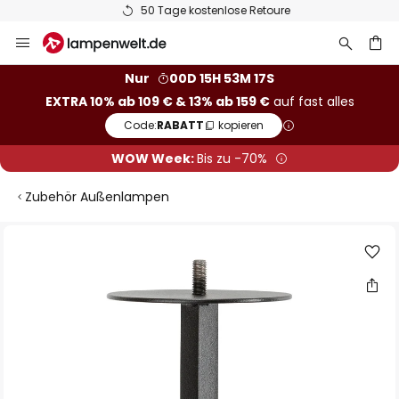
50 Tage kostenlose Retoure
Zum
Inhalt
springen
he
Nur
00D 15H 53M 17S
EXTRA 10% ab 109 € & 13% ab 159 €
auf fast alles
Code:
RABATT
kopieren
WOW Week:
Bis zu -70%
Zubehör Außenlampen
Zum
Ende
der
Bildgalerie
springen