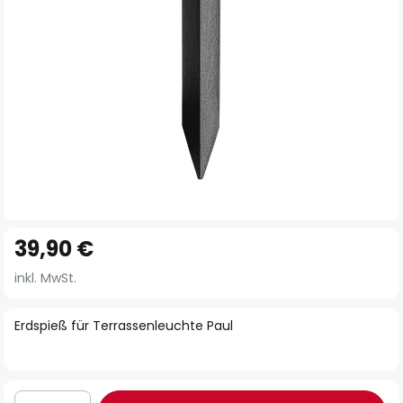
Zum
39,90 €
Anfang
der
inkl. MwSt.
Bildgalerie
springen
Erdspieß für Terrassenleuchte Paul