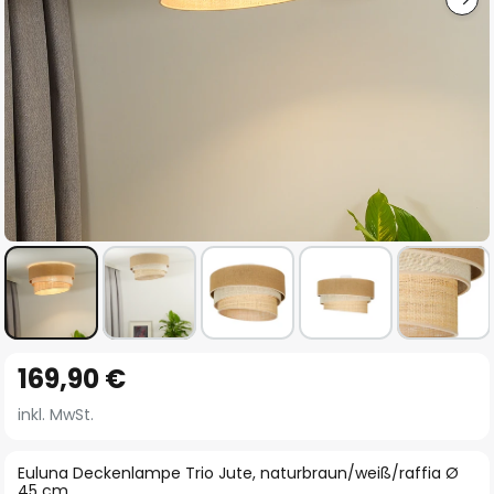
Zum
169,90 €
Anfang
der
inkl. MwSt.
Bildgalerie
springen
Euluna Deckenlampe Trio Jute, naturbraun/weiß/raffia Ø
45 cm