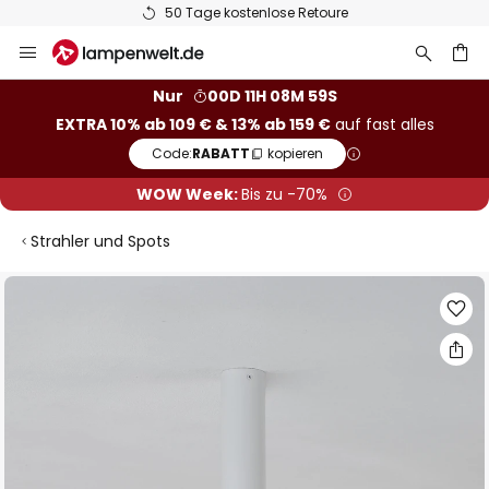
50 Tage kostenlose Retoure
Zum
Inhalt
springen
he
Nur
00D 11H 08M 59S
EXTRA 10% ab 109 € & 13% ab 159 €
auf fast alles
Code:
RABATT
kopieren
WOW Week:
Bis zu -70%
Strahler und Spots
Zum
Ende
der
Bildgalerie
springen