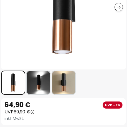
Zum
64,90 €
UVP -7%
Anfang
UVP
69,90 €
der
inkl. MwSt.
Bildgalerie