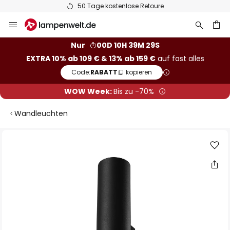
50 Tage kostenlose Retoure
Zum
Inhalt
springen
he
Nur
00D 10H 39M 28S
EXTRA 10% ab 109 € & 13% ab 159 €
auf fast alles
Code:
RABATT
kopieren
WOW Week:
Bis zu -70%
Wandleuchten
Zum
Ende
der
Bildgalerie
springen