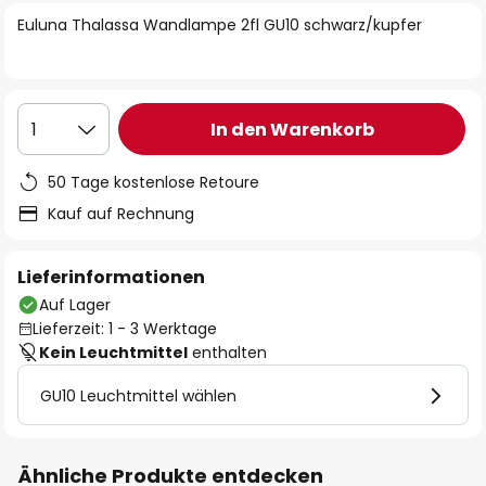
springen
Euluna Thalassa Wandlampe 2fl GU10 schwarz/kupfer
In den Warenkorb
1
50 Tage kostenlose Retoure
Kauf auf Rechnung
Lieferinformationen
Auf Lager
Lieferzeit: 1 - 3 Werktage
Kein Leuchtmittel
enthalten
GU10 Leuchtmittel wählen
Ähnliche Produkte entdecken