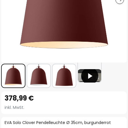
Zum
378,99 €
Anfang
der
inkl. MwSt.
Bildgalerie
springen
EVA Solo Clover Pendelleuchte Ø 35cm, burgunderrot