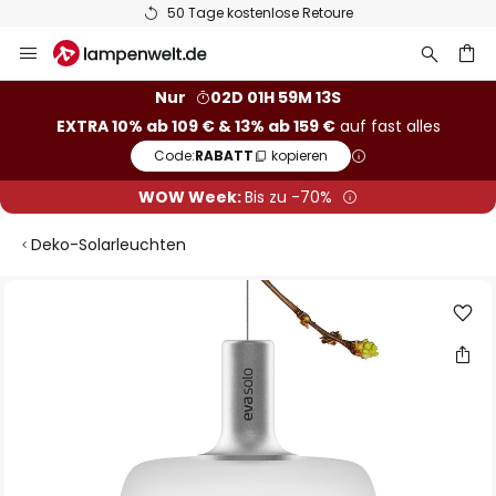
50 Tage kostenlose Retoure
Zum
Inhalt
springen
he
Nur
02D 01H 59M 12S
EXTRA 10% ab 109 € & 13% ab 159 €
auf fast alles
Code:
RABATT
kopieren
WOW Week:
Bis zu -70%
Deko-Solarleuchten
Zum
Ende
der
Bildgalerie
springen