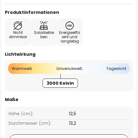
Produktinformationen
Nicht
Solarbetrie
Energieeffiz
dimmbar
ben
ient und
langlebig
Lichtwirkung
Warmweiß
Universalweiß
Tageslicht
3000 Kelvin
Maße
Höhe (cm):
12,5
Durchmesser (cm):
13,2