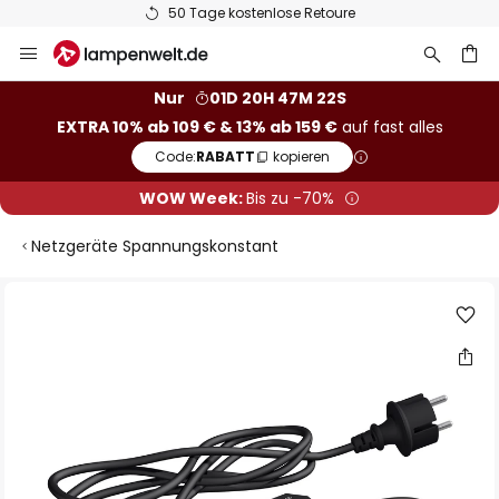
50 Tage kostenlose Retoure
Zum
Inhalt
springen
he
Nur
01D 20H 47M 22S
EXTRA 10% ab 109 € & 13% ab 159 €
auf fast alles
Code:
RABATT
kopieren
WOW Week:
Bis zu -70%
Netzgeräte Spannungskonstant
Zum
Ende
der
Bildgalerie
springen