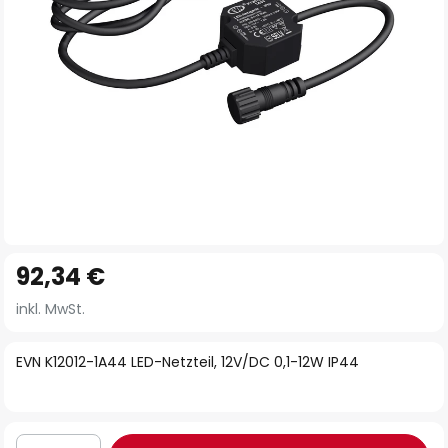
Zum
92,34 €
Anfang
der
inkl. MwSt.
Bildgalerie
springen
EVN K12012-1A44 LED-Netzteil, 12V/DC 0,1-12W IP44