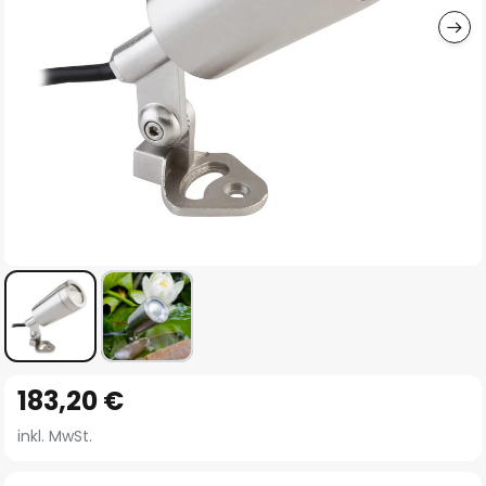
Zum
183,20 €
Anfang
der
inkl. MwSt.
Bildgalerie