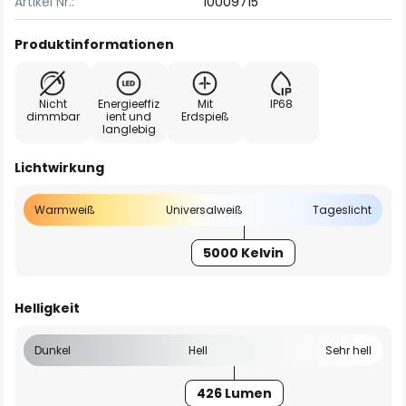
Artikel Nr.:
10009715
Produktinformationen
Nicht
Energieeffiz
Mit
IP68
dimmbar
ient und
Erdspieß
langlebig
Lichtwirkung
Warmweiß
Universalweiß
Tageslicht
5000 Kelvin
Helligkeit
Dunkel
Hell
Sehr hell
426 Lumen