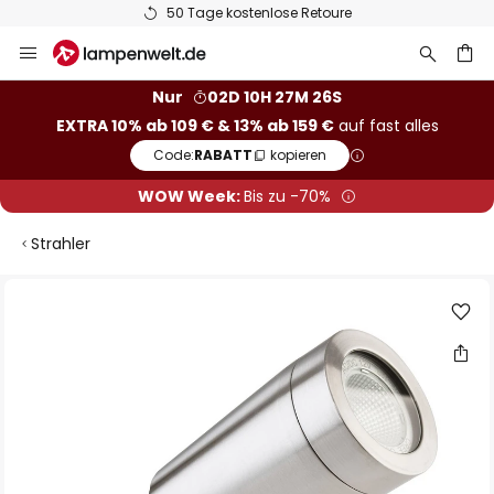
50 Tage kostenlose Retoure
Zum
Inhalt
springen
he
Nur
02D 10H 27M 26S
EXTRA 10% ab 109 € & 13% ab 159 €
auf fast alles
Code:
RABATT
kopieren
WOW Week:
Bis zu -70%
Strahler
Zum
Ende
der
Bildgalerie
springen