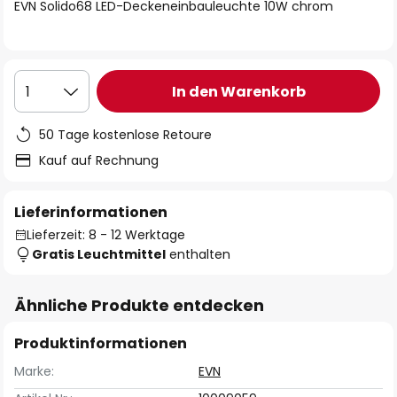
springen
EVN Solido68 LED-Deckeneinbauleuchte 10W chrom
In den Warenkorb
1
50 Tage kostenlose Retoure
Kauf auf Rechnung
Lieferinformationen
Lieferzeit: 8 - 12 Werktage
Gratis Leuchtmittel
enthalten
Ähnliche Produkte entdecken
Produktinformationen
Marke:
EVN