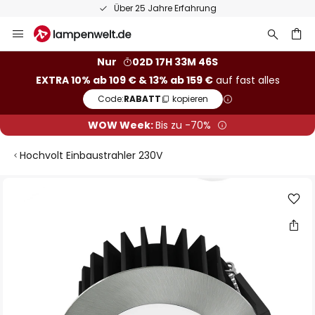
Über 25 Jahre Erfahrung
Zum
Inhalt
springen
he
Nur
02D 17H 33M 45S
EXTRA 10% ab 109 € & 13% ab 159 €
auf fast alles
Code:
RABATT
kopieren
WOW Week:
Bis zu -70%
Hochvolt Einbaustrahler 230V
Zum
Ende
der
Bildgalerie
springen