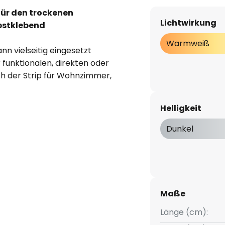
für den trockenen
Lichtwirkung
lbstklebend
Warmweiß
nn vielseitig eingesetzt
funktionalen, direkten oder
ch der Strip für Wohnzimmer,
n. Um ein Überhitzen zu
rmeableitenden Untergründen zu
Helligkeit
umprofilen zum Ein- oder
Dunkel
gesteuertes Betriebsgerät 230V
mmbarkeit vom verwendeten
Maße
Länge (cm):