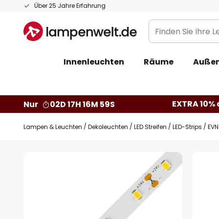
Zum
Über 25 Jahre Erfahrung
Inhalt
Finden
springen
Sie
Ihre
Innenleuchten
Räume
Außen
Leuchte...
EXTRA 10% a
Nur
02D 17H 16M 58S
Lampen & Leuchten
Dekoleuchten
LED Streifen
LED-Strips
EVN
Zum
Ende
der
Bildgalerie
springen