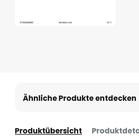
Zum
Anfang
der
Bildgalerie
springen
Ähnliche Produkte entdecken
Produktübersicht
Produktdeta