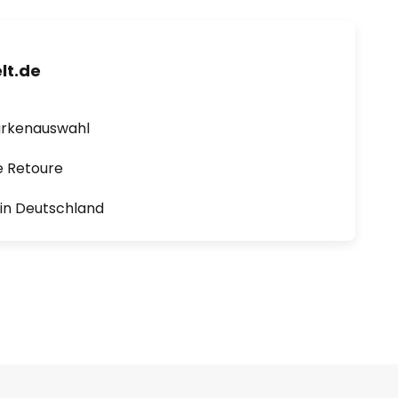
lt.de
arkenauswahl
e Retoure
1 in Deutschland