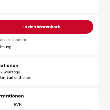
In den Warenkorb
tenlose Retoure
chnung
mationen
- 12 Werktage
tmittel
enthalten
ormationen
EVN