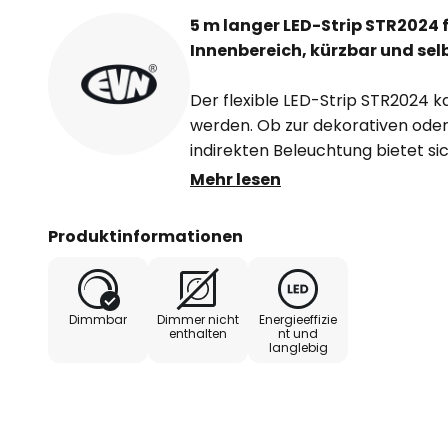
5 m langer LED-Strip STR2024 
Innenbereich, kürzbar und se
Der flexible LED-Strip STR2024 ka
werden. Ob zur dekorativen oder 
indirekten Beleuchtung bietet si
Schlafzimmer, Flur oder Küche a
Mehr lesen
vermeiden, ist der Strip auf wä
platzieren, vorzugsweise Alumini
Produktinformationen
Aufbau.
- Lieferung in Rolle mit 5 m Strip
Dimmbar
Dimmer nicht
Energieeffizie
enthalten
nt und
langlebig
- benötigt zusätzlich spannungs
zu 24V DC (siehe Zubehör); Di
Betriebsgerät abhängig