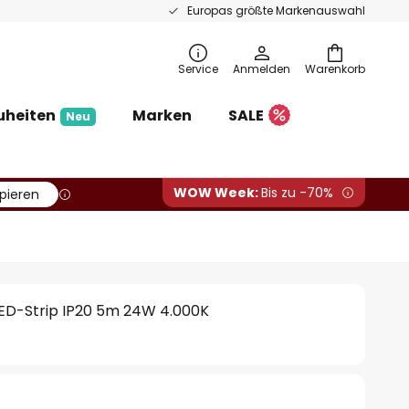
Europas größte Markenauswahl
Service
Anmelden
Warenkorb
uheiten
Marken
SALE
Neu
WOW Week:
Bis zu -70%
pieren
ED-Strip IP20 5m 24W 4.000K