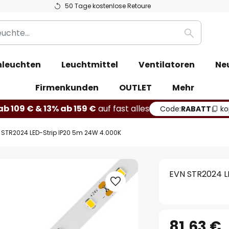
50 Tage kostenlose Retoure
Suche
leuchten
Leuchtmittel
Ventilatoren
Ne
Firmenkunden
OUTLET
Mehr
b 109 € & 13% ab 159 €
auf fast alles
Code:
RABATT
ko
 STR2024 LED-Strip IP20 5m 24W 4.000K
EVN STR2024 L
81,63 €