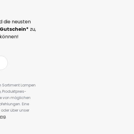
d die neusten
Gutschein*
zu,
 können!
em Sortiment Lampen
 Produktpreis-
te von möglichen
fehlungen. Eine
 oder über unser
ung
.