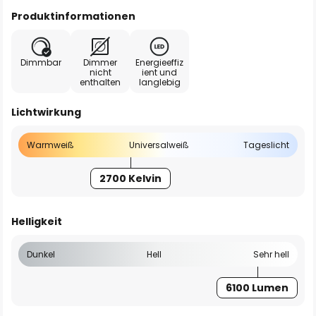
Produktinformationen
Dimmbar
Dimmer
Energieeffiz
nicht
ient und
enthalten
langlebig
Lichtwirkung
Warmweiß
Universalweiß
Tageslicht
2700 Kelvin
Helligkeit
Dunkel
Hell
Sehr hell
6100 Lumen