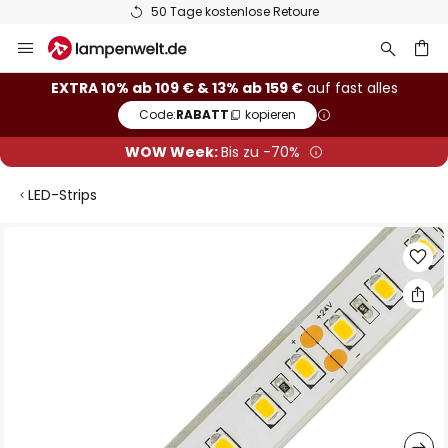
50 Tage kostenlose Retoure
Zum
Inhalt
springen
he
EXTRA 10% ab 109 € & 13% ab 159 €
auf fast alles
Code:
RABATT
kopieren
WOW Week:
Bis zu -70%
LED-Strips
Zum
Ende
der
Bildgalerie
springen