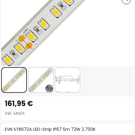
Zum
161,95 €
Anfang
der
inkl. MwSt.
Bildgalerie
springen
EVN STR6724 LED-Strip IP67 5m 72W 2.700K