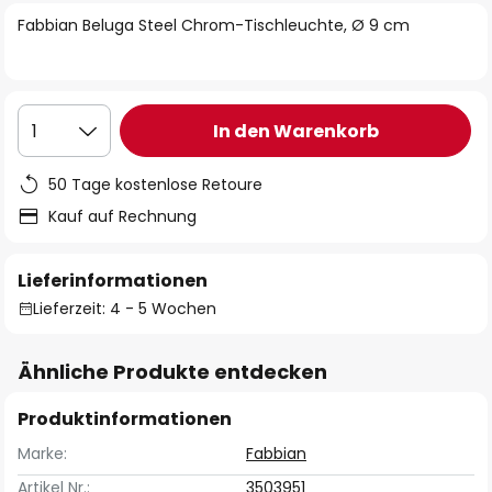
springen
Fabbian Beluga Steel Chrom-Tischleuchte, Ø 9 cm
In den Warenkorb
1
50 Tage kostenlose Retoure
Kauf auf Rechnung
Lieferinformationen
Lieferzeit: 4 - 5 Wochen
Ähnliche Produkte entdecken
Produktinformationen
Marke:
Fabbian
Artikel Nr.:
3503951