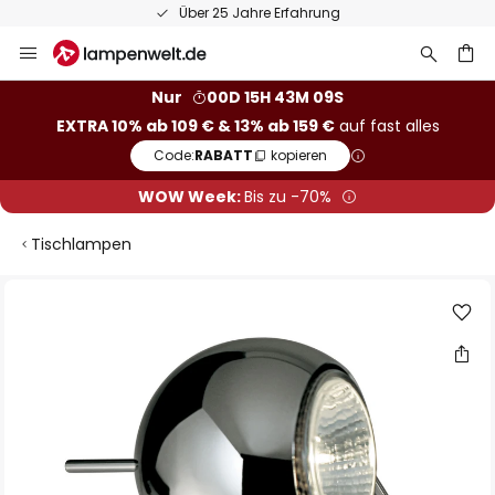
Über 25 Jahre Erfahrung
Zum
Inhalt
springen
he
Nur
00D 15H 43M 08S
EXTRA 10% ab 109 € & 13% ab 159 €
auf fast alles
Code:
RABATT
kopieren
WOW Week:
Bis zu -70%
Tischlampen
Zum
Ende
der
Bildgalerie
springen