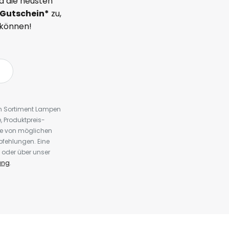
d die neusten
Gutschein*
zu,
 können!
em Sortiment Lampen
 Produktpreis-
te von möglichen
fehlungen. Eine
 oder über unser
ung
.