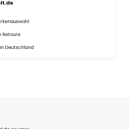
lt.de
arkenauswahl
e Retoure
1 in Deutschland