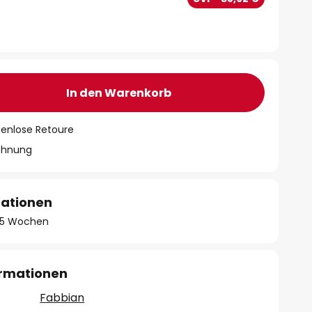
In den Warenkorb
tenlose Retoure
chnung
mationen
 - 5 Wochen
ormationen
Fabbian