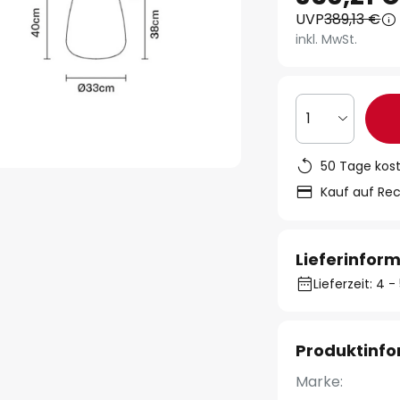
UVP
389,13 €
inkl. MwSt.
1
50 Tage kos
Kauf auf Re
Lieferinfor
Lieferzeit: 4
Produktinf
Marke: