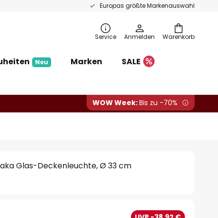
Europas größte Markenauswahl
Service
Anmelden
Warenkorb
uheiten
Marken
SALE
Neu
WOW Week:
Bis zu -70%
Baka Glas-Deckenleuchte, Ø 33 cm
€
UVP -38,92 €