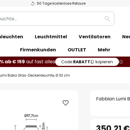
50 Tage kostenlose Retoure
Suche
leuchten
Leuchtmittel
Ventilatoren
Ne
Firmenkunden
OUTLET
Mehr
% ab € 159
auf fast alles
Code:
RABATT
kopieren
Lumi Baka Glas-Deckenleuchte, Ø 33 cm
Fabbian Lumi 
350,21 