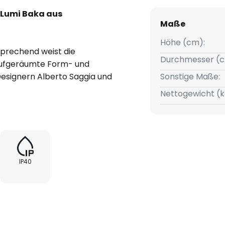
Lumi Baka aus
Maße
Höhe (cm):
rechend weist die
Durchmesser (c
aufgeräumte Form- und
Designern Alberto Saggia und
Sonstige Maße:
 um Lumi Baka zu einem
Nettogewicht (k
anz werden zu lassen. Der
Glas lädt bauchig in den Raum
bgeflacht. Dank der durchweg
hmäßig emittierten Lichts
onische Deckenleuchte, die
IP40
hten bekannten hohen Qualität