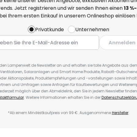
e keine unserer besten Angebote, exklusiven Aktionen un
ends. Jetzt registrieren und wir senden Ihnen einen
13
%
-
 bei Ihrem ersten Einkauf in unserem Onlineshop einlösen
Privatkunde
Unternehmen
Anmelden
r den Lampenwelt.de Newsletter an und erhalten sie tolle Angebote aus d
 Ventilatoren, Solaranlagen und Smart Home Produkte, Rabatt-Gutscheine,
der Aktionspakete, Produktempfehlungen und -vorstellungen sowie Inhal
rtnern und Umfragen sowie Anfragen für Kaufbewertungen und Weiteremp
ederzeit möglich über den Abmeldelink, den Sie in jedem Newsletter finden
taktformular
. Weitere Informationen erhalten Sie in der
Datenschutzerklär
*Ab einem Mindestkaufpreis von 99 €. Ausgenommene
Hersteller
.