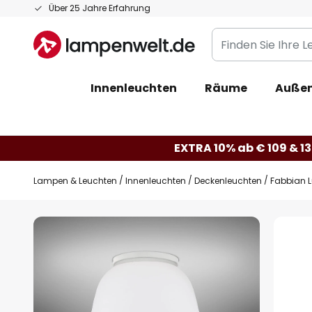
Zum
Über 25 Jahre Erfahrung
Inhalt
Finden
springen
Sie
Ihre
Innenleuchten
Räume
Außen
Leuchte...
EXTRA 10% ab € 109 & 13
Lampen & Leuchten
Innenleuchten
Deckenleuchten
Fabbian 
Zum
Ende
der
Bildgalerie
springen