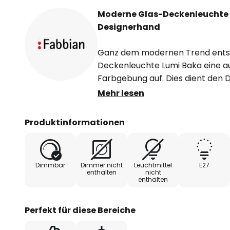
Moderne Glas-Deckenleuchte 
Designerhand
Ganz dem modernen Trend entsp
Deckenleuchte Lumi Baka eine 
Farbgebung auf. Dies dient den 
Valerio Sommella als Stilmittel,
Mehr lesen
Lichtspender von schlichter Eleg
Schirm aus weißem, geblasenem 
Produktinformationen
aus und ist an der Unterseite a
runden Gestaltung und des gleic
ergibt sich eine besonders harm
Dimmbar
Dimmer nicht
Leuchtmittel
E27
zudem mit der für Fabbian-Leuc
enthalten
nicht
enthalten
überzeugt.
Perfekt für diese Bereiche