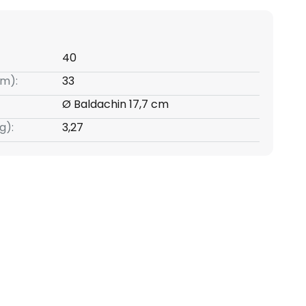
40
m):
33
Ø Baldachin 17,7 cm
g):
3,27