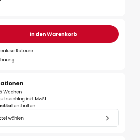
In den Warenkorb
tenlose Retoure
chnung
mationen
 - 5 Wochen
utzuschlag inkl. MwSt.
mittel
enthalten
ttel wählen