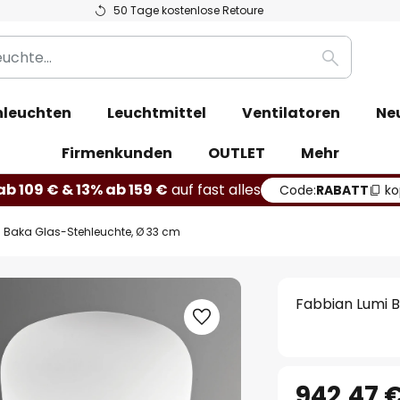
50 Tage kostenlose Retoure
Suche
leuchten
Leuchtmittel
Ventilatoren
Ne
Firmenkunden
OUTLET
Mehr
b 109 € & 13% ab 159 €
auf fast alles
Code:
RABATT
ko
 Baka Glas-Stehleuchte, Ø 33 cm
Fabbian Lumi 
942,47 