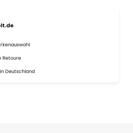
lt.de
arkenauswahl
e Retoure
1 in Deutschland