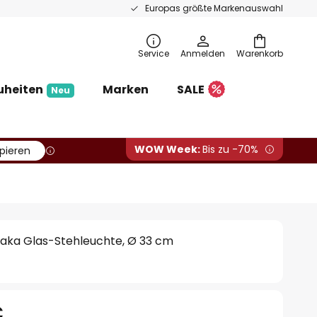
Europas größte Markenauswahl
Service
Anmelden
Warenkorb
uheiten
Marken
SALE
Neu
WOW Week:
Bis zu -70%
pieren
Baka Glas-Stehleuchte, Ø 33 cm
€