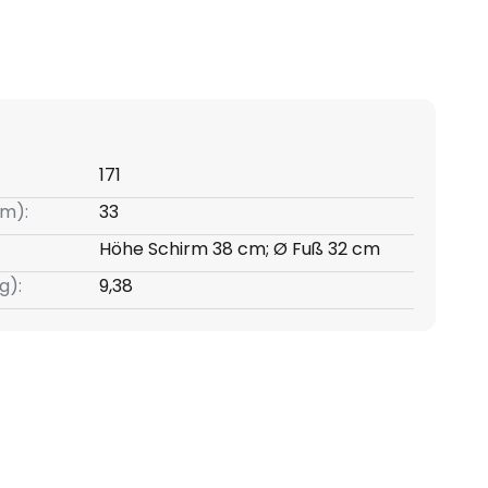
171
m):
33
Höhe Schirm 38 cm; Ø Fuß 32 cm
g):
9,38