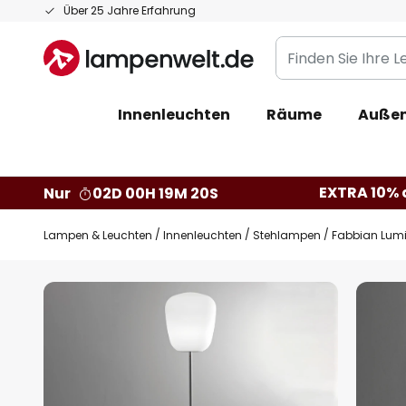
Zum
Über 25 Jahre Erfahrung
Inhalt
Finden
springen
Sie
Ihre
Innenleuchten
Räume
Außen
Leuchte...
EXTRA 10% a
Nur
02D 00H 19M 19S
Lampen & Leuchten
Innenleuchten
Stehlampen
Fabbian Lumi
Zum
Ende
der
Bildgalerie
springen