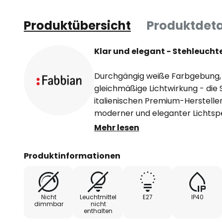
Produktübersicht
Produktdeta
Klar und elegant - Stehleucht
Durchgängig weiße Farbgebung,
gleichmäßige Lichtwirkung - die
italienischen Premium-Herstelle
moderner und eleganter Lichtspe
Grundform eines umgedrehten K
Mehr lesen
und Unterseite in runden Übergä
geblasene Glas wirkt im Betrieb 
Produktinformationen
Körper. Er wird von einem Metall
einem runden Standfuß und ein
zusammensetzt.
Nicht
Leuchtmittel
E27
IP40
dimmbar
nicht
enthalten