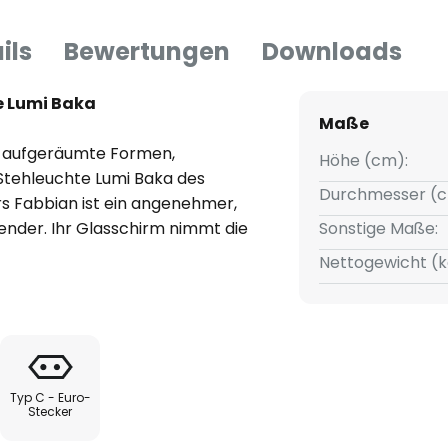
ils
Bewertungen
Downloads
e Lumi Baka
Maße
 aufgeräumte Formen,
Höhe (cm):
 Stehleuchte Lumi Baka des
Durchmesser (c
rs Fabbian ist ein angenehmer,
nder. Ihr Glasschirm nimmt die
Sonstige Maße:
egelstumpfs an, der an Ober-
Nettogewicht (k
ngen abgeflacht ist. Das weiße,
als gleichmäßig strahlender
gestell getragen, das sich aus
em hohen Ständer
Typ C - Euro-
Stecker