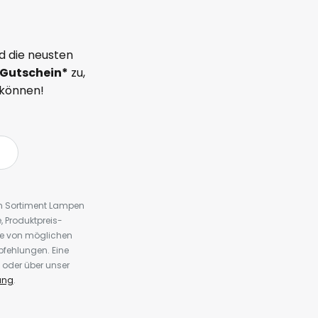
d die neusten
Gutschein*
zu,
 können!
em Sortiment Lampen
 Produktpreis-
te von möglichen
fehlungen. Eine
 oder über unser
ung
.