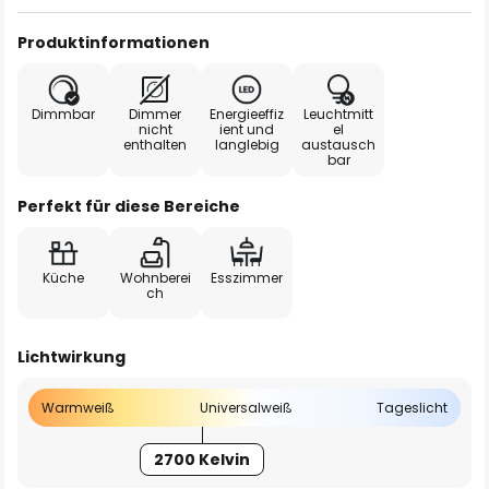
Produktinformationen
Dimmbar
Dimmer
Energieeffiz
Leuchtmitt
nicht
ient und
el
enthalten
langlebig
austausch
bar
Perfekt für diese Bereiche
Küche
Wohnberei
Esszimmer
ch
Lichtwirkung
Warmweiß
Universalweiß
Tageslicht
2700 Kelvin