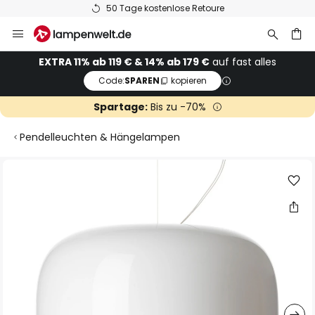
50 Tage kostenlose Retoure
Zum
Inhalt
springen
he
EXTRA 11% ab 119 € & 14% ab 179 €
auf fast alles
Code:
SPAREN
kopieren
Spartage:
Bis zu -70%
Pendelleuchten & Hängelampen
Zum
Ende
der
Bildgalerie
springen