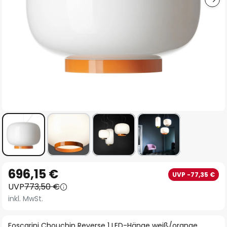
Zum
696,15 €
UVP -77,35 €
Anfang
UVP
773,50 €
der
inkl. MwSt.
Bildgalerie
springen
Foscarini Chouchin Reverse 1 LED-Hänge weiß/orange