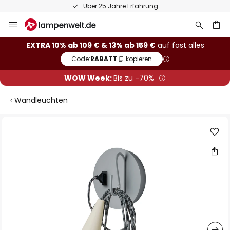
Über 25 Jahre Erfahrung
Zum
Inhalt
springen
he
EXTRA 10% ab 109 € & 13% ab 159 €
auf fast alles
Code:
RABATT
kopieren
WOW Week:
Bis zu -70%
Wandleuchten
Zum
Ende
der
Bildgalerie
springen