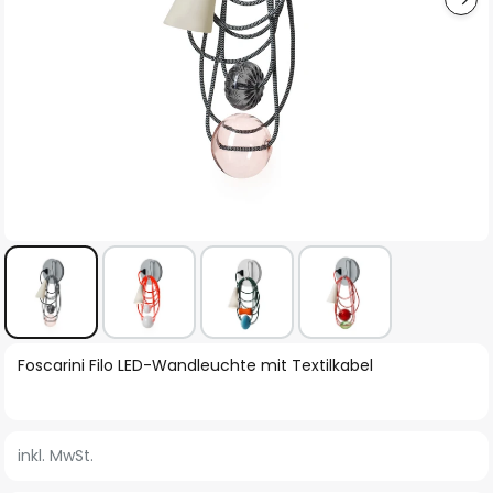
Zum
Foscarini Filo LED-Wandleuchte mit Textilkabel
Anfang
der
Bildgalerie
inkl. MwSt.
springen