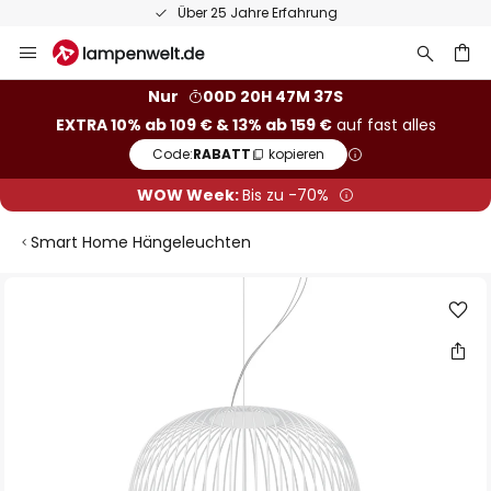
Über 25 Jahre Erfahrung
Zum
Inhalt
springen
he
Nur
00D 20H 47M 37S
EXTRA 10% ab 109 € & 13% ab 159 €
auf fast alles
Code:
RABATT
kopieren
WOW Week:
Bis zu -70%
Smart Home Hängeleuchten
Zum
Ende
der
Bildgalerie
springen