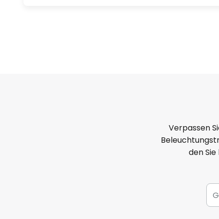
- Besonders geringer Lichtstro
- Lange mittlere Lebensdauer von 
- Exzellente Farbwiedergabe (Ra
- universelle Brennstellung
Die MASTERColour CDM-T ELITE is
hervorragenden Spezifikationen 
Verpassen Si
effiziente Beleuchtung in
Beleuchtungstr
den Sie
- Mode- und Möbelgeschäften, 
- Supermärkten, Apotheken, Dro
- Hotels, Restaurants und Cafés