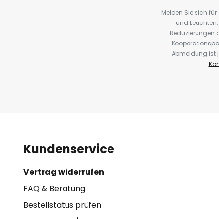
Melden Sie sich fü
- sowie Ausstellungsräumen gee
und Leuchten,
Reduzierungen o
Die MASTERColour CDM-T ELITE 
Kooperationspa
elektronischen Vorschaltgeräten 
Abmeldung ist j
Kon
betrieben werden und sind nich
Kundenservice
Vertrag widerrufen
FAQ & Beratung
Bestellstatus prüfen