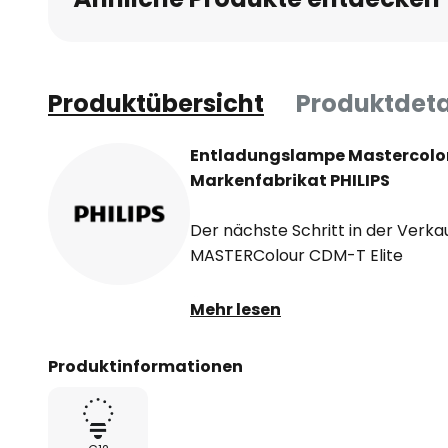
Produktübersicht
Produktdeta
Entladungslampe Mastercolor
Markenfabrikat PHILIPS
Der nächste Schritt in der Verk
MASTERColour CDM-T Elite
Überragende Lichtqualität von A
Mehr lesen
Ihr Nutzen:
Produktinformationen
- Attraktive und einladende Atm