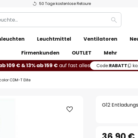
50 Tage kostenlose Retoure
Suche
leuchten
Leuchtmittel
Ventilatoren
Ne
Firmenkunden
OUTLET
Mehr
b 109 € & 13% ab 159 €
auf fast alles
Code:
RABATT
ko
olor CDM-T Elite
G12 Entladung
36,90 €