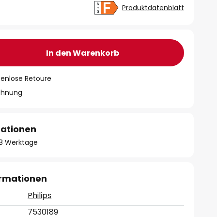
Produktdatenblatt
In den Warenkorb
tenlose Retoure
chnung
mationen
- 8 Werktage
ormationen
Philips
7530189