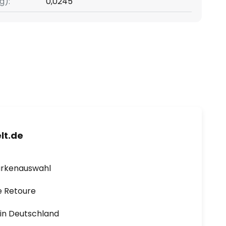
g):
0,0245
lt.de
arkenauswahl
e Retoure
1 in Deutschland