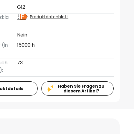
G12
zkla
Produktdatenblatt
Nein
 (in
15000 h
uch
73
):
Haben Sie Fragen zu
duktdetails
diesem Artikel?