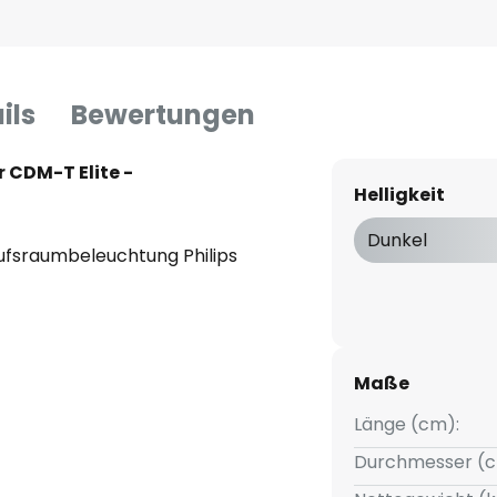
ils
Bewertungen
 CDM-T Elite -
Helligkeit
Dunkel
aufsraumbeleuchtung Philips
nfang bis Ende
Maße
Länge (cm):
osphäre für Ihren Shop
Durchmesser (c