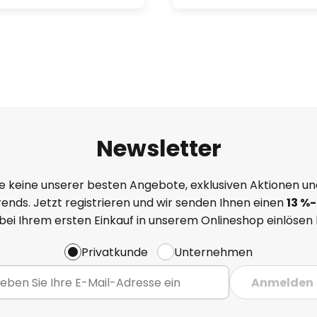
mrückgang (~20%)
bis zu 12.000 Std.
 = 90)
Newsletter
t aufgrund ihrer
für die anspruchsvolle und
e keine unserer besten Angebote, exklusiven Aktionen un
ends. Jetzt registrieren und wir senden Ihnen einen
13
%
-
 bei Ihrem ersten Einkauf in unserem Onlineshop einlösen
Kaufhäusern
Privatkunde
Unternehmen
gerien
Anmelden