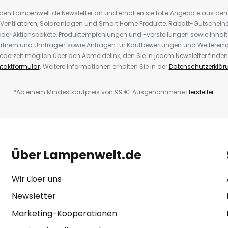
r den Lampenwelt.de Newsletter an und erhalten sie tolle Angebote aus d
ignet
 Ventilatoren, Solaranlagen und Smart Home Produkte, Rabatt-Gutscheine,
der Aktionspakete, Produktempfehlungen und -vorstellungen sowie Inhal
Lampen können nur an
rtnern und Umfragen sowie Anfragen für Kaufbewertungen und Weiteremp
wie z.B. Philips HID-PrimaVision
ederzeit möglich über den Abmeldelink, den Sie in jedem Newsletter finden
taktformular
. Weitere Informationen erhalten Sie in der
Datenschutzerklär
t dimmbar.
*Ab einem Mindestkaufpreis von 99 €. Ausgenommene
Hersteller
.
Über Lampenwelt.de
Wir über uns
Newsletter
Marketing-Kooperationen