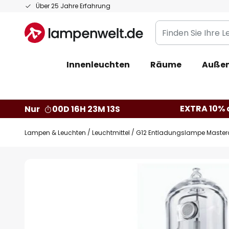
Zum
Über 25 Jahre Erfahrung
Inhalt
Finden
springen
Sie
Ihre
Innenleuchten
Räume
Außen
Leuchte...
EXTRA 10% a
Nur
00D 16H 23M 12S
Lampen & Leuchten
Leuchtmittel
G12 Entladungslampe Masterc
Zum
Ende
der
Bildgalerie
springen