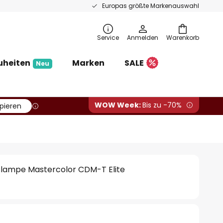
Europas größte Markenauswahl
Service
Anmelden
Warenkorb
uheiten
Marken
SALE
Neu
WOW Week:
Bis zu -70%
pieren
slampe Mastercolor CDM-T Elite