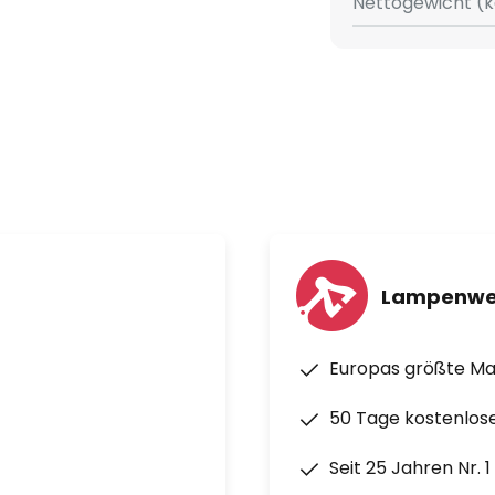
Nettogewicht (k
 Saison für Saison
 durch hohe Effizienz
die gesamte Lebensdauer
Lampenwe
Europas größte M
50 Tage kostenlos
00 lm (35W), 7.300 lm (70W)
Seit 25 Jahren Nr. 