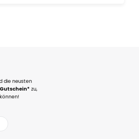
d die neusten
Gutschein*
zu,
 können!