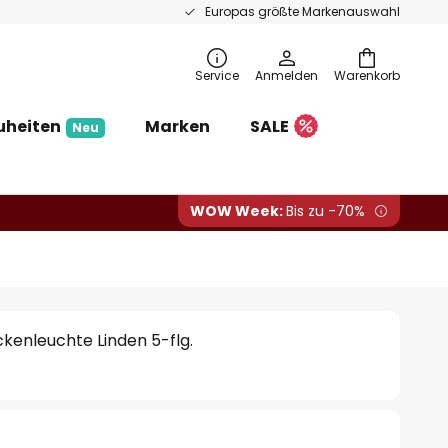
Europas größte Markenauswahl
Service
Anmelden
Warenkorb
uheiten
Marken
SALE
Neu
WOW Week:
Bis zu -70%
kenleuchte Linden 5-flg.