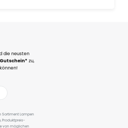
d die neusten
Gutschein*
zu,
 können!
em Sortiment Lampen
 Produktpreis-
te von möglichen