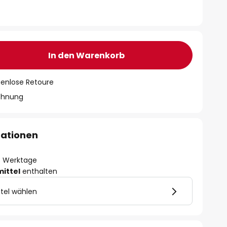
In den Warenkorb
tenlose Retoure
chnung
mationen
- 3 Werktage
mittel
enthalten
tel wählen