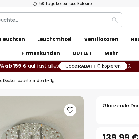
50 Tage kostenlose Retoure
Suche
leuchten
Leuchtmittel
Ventilatoren
Ne
Firmenkunden
OUTLET
Mehr
% ab 159 €
auf fast alles
Code:
RABATT
kopieren
 Deckenleuchte Linden 5-flg.
Glänzende Dec
139,99 €