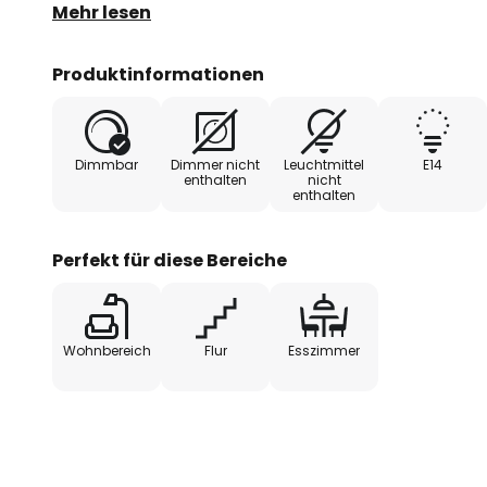
zu jedem Einrichtungsstil passen lässt.
Mehr lesen
Produktinformationen
Dimmbar
Dimmer nicht
Leuchtmittel
E14
enthalten
nicht
enthalten
Perfekt für diese Bereiche
Wohnbereich
Flur
Esszimmer