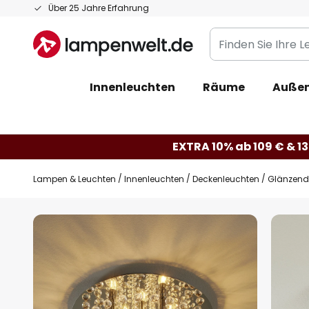
Zum
Über 25 Jahre Erfahrung
Inhalt
Finden
springen
Sie
Ihre
Innenleuchten
Räume
Außen
Leuchte...
EXTRA 10% ab 109 € & 13
Lampen & Leuchten
Innenleuchten
Deckenleuchten
Glänzende
Zum
Ende
der
Bildgalerie
springen