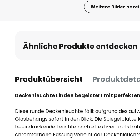
Weitere Bilder anze
Zum
Anfang
der
Bildgalerie
Ähnliche Produkte entdecken
springen
Produktübersicht
Produktdeta
Deckenleuchte Linden begeistert mit perfekte
Diese runde Deckenleuchte fällt aufgrund des auf
Glasbehangs sofort in den Blick. Die Spiegelplatte l
beeindruckende Leuchte noch effektiver und strah
chromfarbene Fassung verleiht der Deckenleuchte 