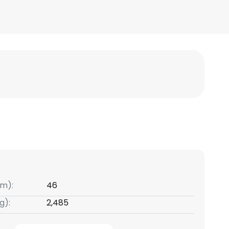
m):
46
g):
2,485