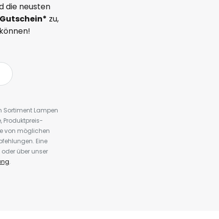
d die neusten
Gutschein*
zu,
 können!
em Sortiment Lampen
 Produktpreis-
te von möglichen
fehlungen. Eine
 oder über unser
ung
.