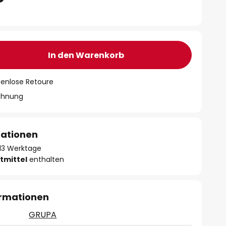
In den Warenkorb
tenlose Retoure
chnung
mationen
- 13 Werktage
tmittel
enthalten
ormationen
GRUPA