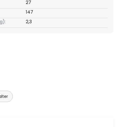
27
147
g):
2,3
lter