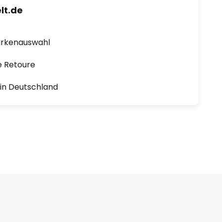
lt.de
arkenauswahl
e Retoure
1 in Deutschland