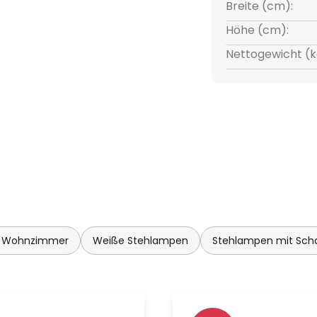
einer E14-Aufnahme für die
Breite (cm):
stattet. Deren warmweißes
Höhe (cm):
homogen leuchtende Sphäre
Nettogewicht (k
n Wohnzimmer
Weiße Stehlampen
Stehlampen mit Scha