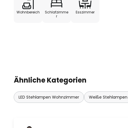
montiert wird. Letzterer ist mit 
mitgelieferte LED-Lampe ausge
Wohnbereich
Schlafzimme
Esszimmer
Licht lässt den Glasschirm als 
r
erstrahlen.
- Ein-/Ausschalter am Kopf
- in Europa gefertigt
Ähnliche Kategorien
LED Stehlampen Wohnzimmer
Weiße Stehlampe