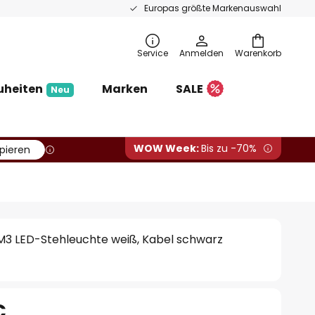
Europas größte Markenauswahl
Service
Anmelden
Warenkorb
uheiten
Marken
SALE
Neu
WOW Week:
Bis zu -70%
pieren
3 LED-Stehleuchte weiß, Kabel schwarz
€