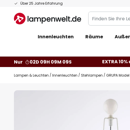
Zum
Über 25 Jahre Erfahrung
Inhalt
Finden
springen
Sie
Ihre
Innenleuchten
Räume
Außen
Leuchte...
EXTRA 10% a
Nur
02D 09H 09M 08S
Lampen & Leuchten
Innenleuchten
Stehlampen
GRUPA Model 
Zum
Ende
der
Bildgalerie
springen