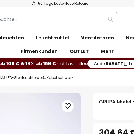
50 Tage kostenlose Retoure
Suche
leuchten
Leuchtmittel
Ventilatoren
Ne
Firmenkunden
OUTLET
Mehr
b 109 € & 13% ab 159 €
auf fast alles
Code:
RABATT
ko
M3 LED-Stehleuchte weiß, Kabel schwarz
GRUPA Model M
304,64 