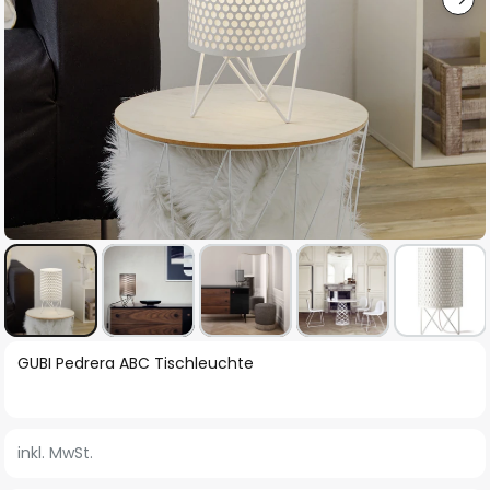
Zum
GUBI Pedrera ABC Tischleuchte
Anfang
der
Bildgalerie
inkl. MwSt.
springen