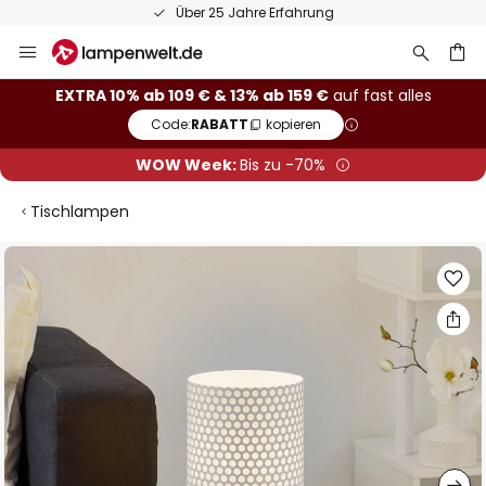
Über 25 Jahre Erfahrung
Zum
Inhalt
springen
he
EXTRA 10% ab 109 € & 13% ab 159 €
auf fast alles
Code:
RABATT
kopieren
WOW Week:
Bis zu -70%
Tischlampen
Zum
Ende
der
Bildgalerie
springen