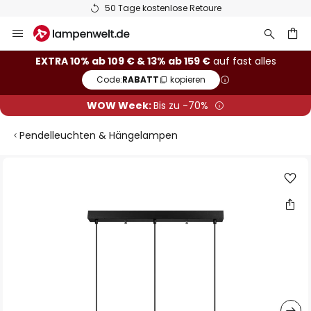
50 Tage kostenlose Retoure
Zum
Inhalt
springen
he
EXTRA 10% ab 109 € & 13% ab 159 €
auf fast alles
Code:
RABATT
kopieren
WOW Week:
Bis zu -70%
Pendelleuchten & Hängelampen
Zum
Ende
der
Bildgalerie
springen