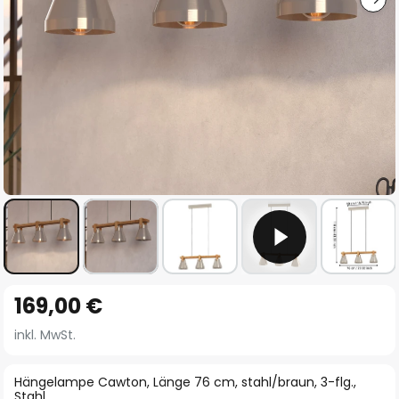
Zum
169,00 €
Anfang
der
inkl. MwSt.
Bildgalerie
springen
Hängelampe Cawton, Länge 76 cm, stahl/braun, 3-flg.,
Stahl