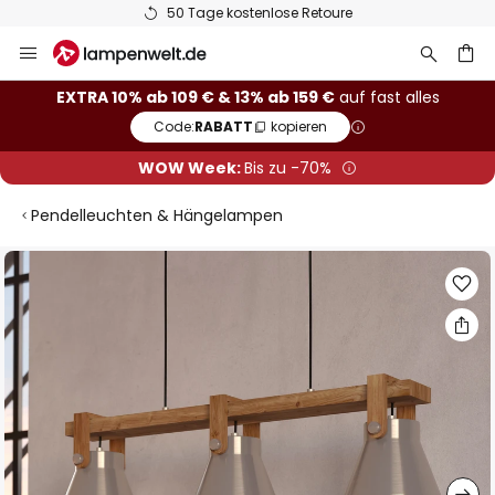
50 Tage kostenlose Retoure
Zum
Inhalt
springen
he
EXTRA 10% ab 109 € & 13% ab 159 €
auf fast alles
Code:
RABATT
kopieren
WOW Week:
Bis zu -70%
Pendelleuchten & Hängelampen
Zum
Ende
der
Bildgalerie
springen