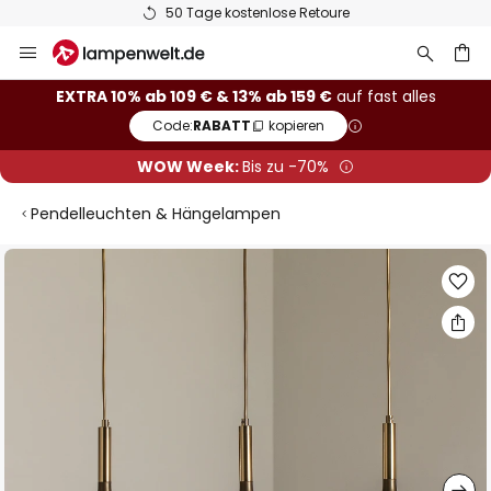
50 Tage kostenlose Retoure
Zum
Inhalt
springen
he
EXTRA 10% ab 109 € & 13% ab 159 €
auf fast alles
Code:
RABATT
kopieren
WOW Week:
Bis zu -70%
Pendelleuchten & Hängelampen
Zum
Ende
der
Bildgalerie
springen