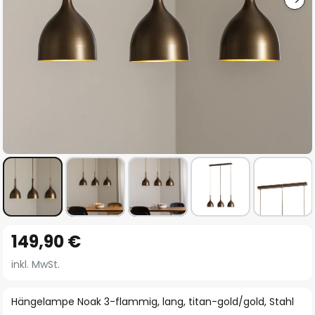
Zum
149,90 €
Anfang
der
inkl. MwSt.
Bildgalerie
springen
Hängelampe Noak 3-flammig, lang, titan-gold/gold, Stahl