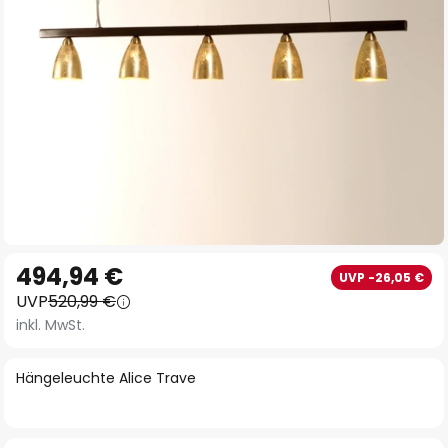
Zum
494,94 €
UVP -26,05 €
Anfang
UVP
520,99 €
der
inkl. MwSt.
Bildgalerie
springen
Hängeleuchte Alice Trave