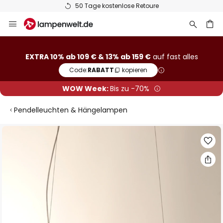
50 Tage kostenlose Retoure
Zum
Inhalt
springen
he
EXTRA 10% ab 109 € & 13% ab 159 €
auf fast alles
Code:
RABATT
kopieren
WOW Week:
Bis zu -70%
Pendelleuchten & Hängelampen
Zum
Ende
der
Bildgalerie
springen