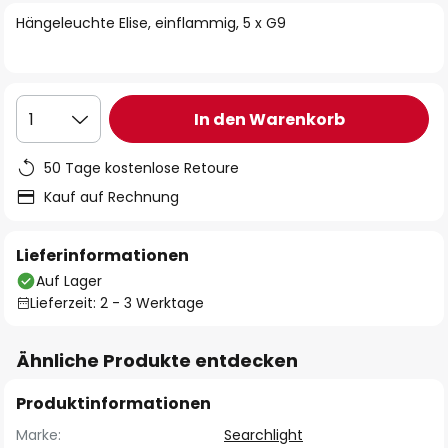
springen
Hängeleuchte Elise, einflammig, 5 x G9
In den Warenkorb
1
50 Tage kostenlose Retoure
Kauf auf Rechnung
Lieferinformationen
Auf Lager
Lieferzeit: 2 - 3 Werktage
Ähnliche Produkte entdecken
Produktinformationen
Marke:
Searchlight