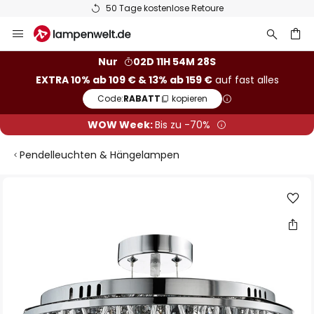
50 Tage kostenlose Retoure
Zum
Inhalt
springen
he
Nur
02D 11H 54M 27S
EXTRA 10% ab 109 € & 13% ab 159 €
auf fast alles
Code:
RABATT
kopieren
WOW Week:
Bis zu -70%
Pendelleuchten & Hängelampen
Zum
Ende
der
Bildgalerie
springen