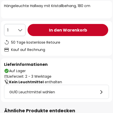
springen
Hängeleuchte Hallway mit Kristallbehang, 180 cm
In den Warenkorb
1
50 Tage kostenlose Retoure
Kauf auf Rechnung
Lieferinformationen
Auf Lager
Lieferzeit: 2 - 3 Werktage
Kein Leuchtmittel
enthalten
GU10 Leuchtmittel wählen
Ähnliche Produkte entdecken