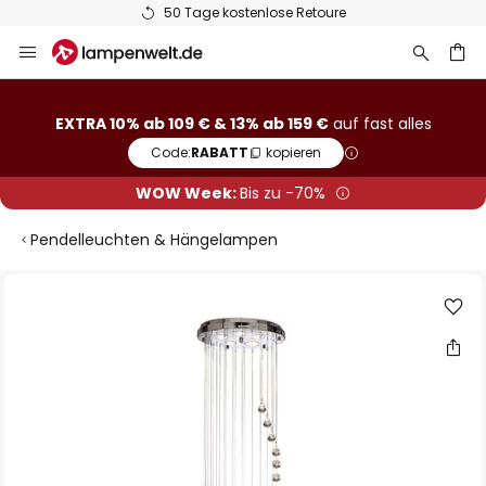
50 Tage kostenlose Retoure
Zum
Inhalt
springen
he
EXTRA 10% ab 109 € & 13% ab 159 €
auf fast alles
Code:
RABATT
kopieren
WOW Week:
Bis zu -70%
Pendelleuchten & Hängelampen
Zum
Ende
der
Bildgalerie
springen