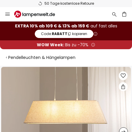
50 Tage kostenlose Retoure
Zum
Inhalt
springen
he
EXTRA 10% ab 109 € & 13% ab 159 €
auf fast alles
Code:
RABATT
kopieren
WOW Week:
Bis zu -70%
Pendelleuchten & Hängelampen
Zum
Ende
der
Bildgalerie
springen