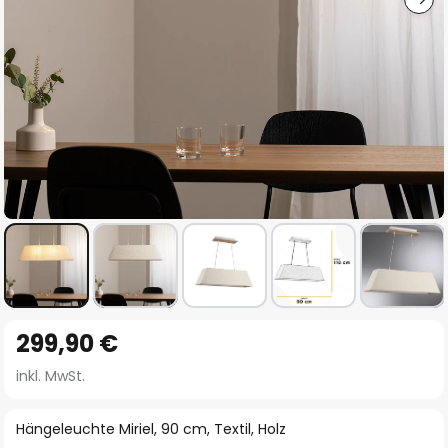
Zum
299,90 €
Anfang
der
inkl. MwSt.
Bildgalerie
springen
Hängeleuchte Miriel, 90 cm, Textil, Holz