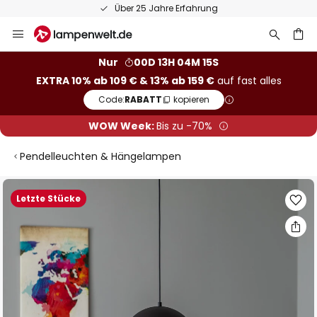
Über 25 Jahre Erfahrung
Zum
Inhalt
springen
he
Nur
00D 13H 04M 15S
EXTRA 10% ab 109 € & 13% ab 159 €
auf fast alles
Code:
RABATT
kopieren
WOW Week:
Bis zu -70%
Pendelleuchten & Hängelampen
Zum
Letzte Stücke
Ende
der
Bildgalerie
springen