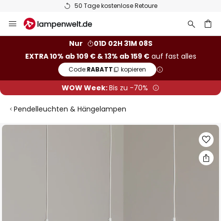
50 Tage kostenlose Retoure
Zum
Inhalt
springen
he
Nur
01D 02H 31M 07S
EXTRA 10% ab 109 € & 13% ab 159 €
auf fast alles
Code:
RABATT
kopieren
WOW Week:
Bis zu -70%
Pendelleuchten & Hängelampen
Zum
Ende
der
Bildgalerie
springen