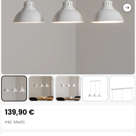
Zum
139,90 €
Anfang
der
inkl. MwSt.
Bildgalerie