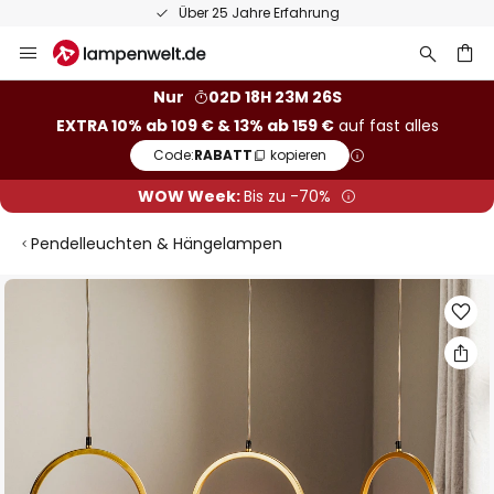
Über 25 Jahre Erfahrung
Zum
Inhalt
springen
he
Nur
02D 18H 23M 26S
EXTRA 10% ab 109 € & 13% ab 159 €
auf fast alles
Code:
RABATT
kopieren
WOW Week:
Bis zu -70%
Pendelleuchten & Hängelampen
Zum
Ende
der
Bildgalerie
springen