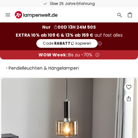
Über 25 Jahre Erfahrung
Zum
Inhalt
springen
he
Nur
00D 13H 24M 49S
EXTRA 10% ab 109 € & 13% ab 159 €
auf fast alles
Code:
RABATT
kopieren
WOW Week:
Bis zu -70%
Pendelleuchten & Hängelampen
Zum
Ende
der
Bildgalerie
springen