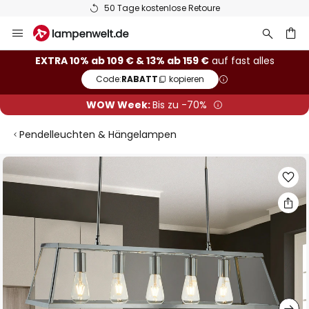
50 Tage kostenlose Retoure
Zum
Inhalt
springen
he
EXTRA 10% ab 109 € & 13% ab 159 €
auf fast alles
Code:
RABATT
kopieren
WOW Week:
Bis zu -70%
Pendelleuchten & Hängelampen
Zum
Ende
der
Bildgalerie
springen