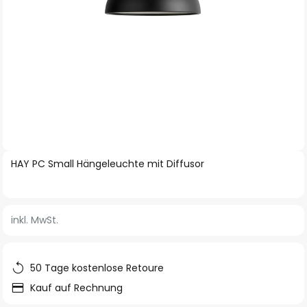
Zum
HAY PC Small Hängeleuchte mit Diffusor
Anfang
der
Bildgalerie
inkl. MwSt.
springen
50 Tage kostenlose Retoure
Kauf auf Rechnung