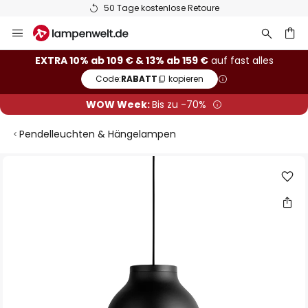
50 Tage kostenlose Retoure
Zum
Inhalt
springen
he
EXTRA 10% ab 109 € & 13% ab 159 €
auf fast alles
Code:
RABATT
kopieren
WOW Week:
Bis zu -70%
Pendelleuchten & Hängelampen
Zum
Ende
der
Bildgalerie
springen