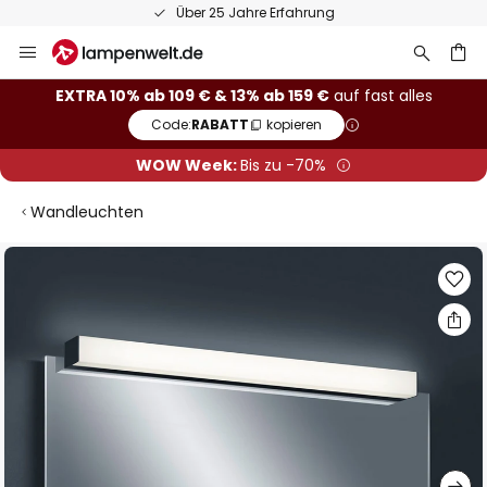
Über 25 Jahre Erfahrung
Zum
Inhalt
springen
he
EXTRA 10% ab 109 € & 13% ab 159 €
auf fast alles
Code:
RABATT
kopieren
WOW Week:
Bis zu -70%
Wandleuchten
Zum
Ende
der
Bildgalerie
springen