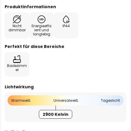
Produktinformationen
Nicht
Energieeffiz
IP44
dimmbar
ient und
langlebig
Perfekt für diese Bereiche
Badezimm
er
Lichtwirkung
Warmweiß
Universalweiß
Tageslicht
2900 Kelvin