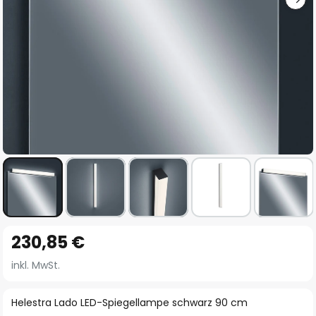
Zum
230,85 €
Anfang
der
inkl. MwSt.
Bildgalerie
springen
Helestra Lado LED-Spiegellampe schwarz 90 cm