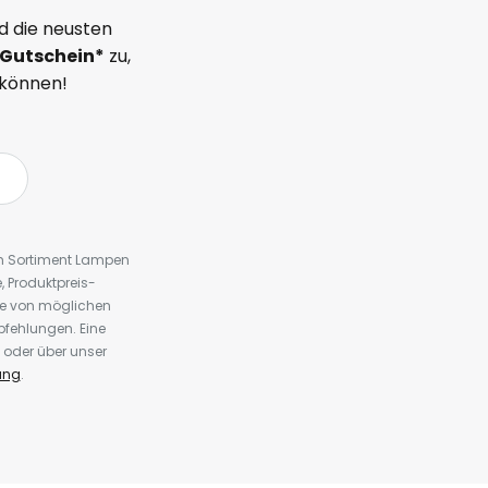
d die neusten
Gutschein*
zu,
 können!
em Sortiment Lampen
 Produktpreis-
te von möglichen
fehlungen. Eine
 oder über unser
ung
.