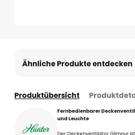
Zum
Anfang
der
Bildgalerie
Ähnliche Produkte entdecken
springen
Produktübersicht
Produktdeta
Fernbedienbarer Deckenventila
und Leuchte
Der Deckenventilator Gilmour ist