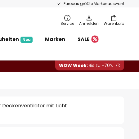
Europas größte Markenauswahl
Service
Anmelden
Warenkorb
uheiten
Marken
SALE
Neu
WOW Week:
Bis zu -70%
 Deckenventilator mit Licht