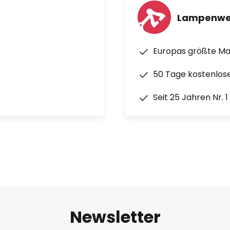
Lampenwe
Europas größte M
50 Tage kostenlos
Seit 25 Jahren Nr. 
n WhisperWind™ Motor ist der
ilmour auch für Schlafzimmer
Newsletter