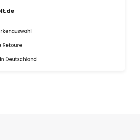
lt.de
arkenauswahl
e Retoure
1 in Deutschland