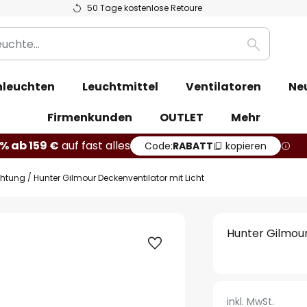
50 Tage kostenlose Retoure
Suche
leuchten
Leuchtmittel
Ventilatoren
Ne
Firmenkunden
OUTLET
Mehr
% ab 159 €
auf fast alles
Code:
RABATT
kopieren
chtung
Hunter Gilmour Deckenventilator mit Licht
Hunter Gilmour
inkl. MwSt.