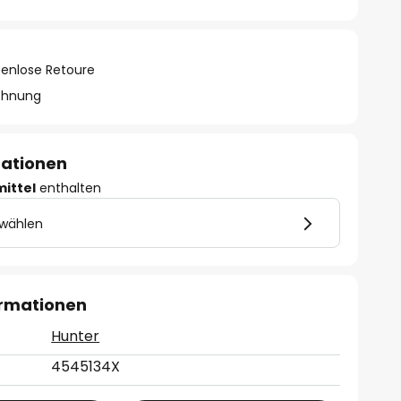
tenlose Retoure
chnung
mationen
mittel
enthalten
 wählen
ormationen
Hunter
4545134X