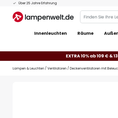
Zum
Über 25 Jahre Erfahrung
Inhalt
Finden
springen
Sie
Ihre
Innenleuchten
Räume
Außen
Leuchte...
EXTRA 10% ab 109 € & 13
Lampen & Leuchten
Ventilatoren
Deckenventilatoren mit Beleu
Zum
Ende
der
Bildgalerie
springen